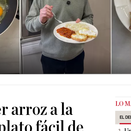
LO M
 arroz a la
EL DE
plato fácil de