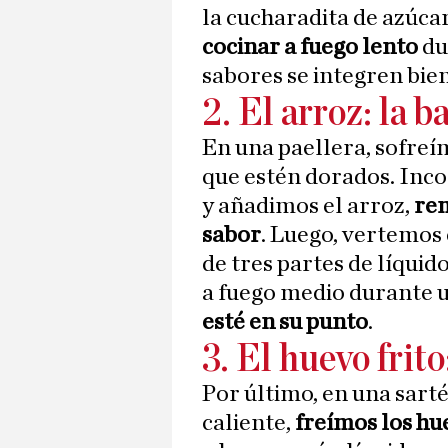
la cucharadita de azúca
cocinar a fuego lento
du
sabores se integren bie
2. El arroz: la b
En una paellera, sofreím
que estén dorados. Inco
y añadimos el arroz,
rem
sabor
. Luego, vertemos 
de tres partes de líqui
a fuego medio durante 
esté en su punto
.
3. El huevo frito
Por último, en una sart
caliente,
freímos los hue