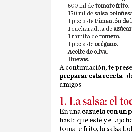
500 ml de
tomate frito
.
150 ml de
salsa boloñes
1 pizca de
Pimentón de l
1 cucharadita de
azúcar
1 ramita de
romero
.
1 pizca de
orégano
.
Aceite de oliva
.
Huevos
.
A continuación, te pres
preparar esta receta
, i
amigos.
1. La salsa: el t
En una
cazuela con un p
hasta que esté y el ajo 
tomate frito, la salsa b