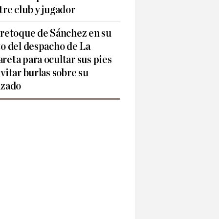
tre club y jugador
 retoque de Sánchez en su
to del despacho de La
reta para ocultar sus pies
evitar burlas sobre su
lzado