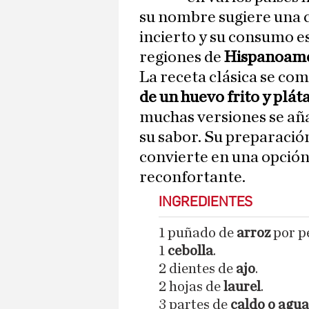
su nombre sugiere una 
incierto y su consumo e
regiones de
Hispanoamé
La receta clásica se co
de un huevo frito y plá
muchas versiones se añ
su sabor. Su preparació
convierte en una opción
reconfortante.
INGREDIENTES
1 puñado de
arroz
por p
1
cebolla
.
2 dientes de
ajo
.
2 hojas de
laurel
.
3 partes de
caldo o agua