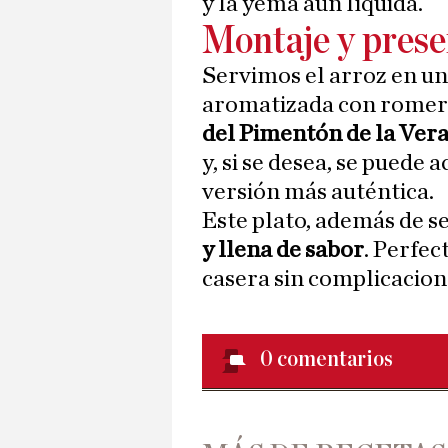
y la yema aún líquida.
Montaje y prese
Servimos el arroz en un 
aromatizada con romero
del Pimentón de la Ver
y, si se desea, se puede
versión más auténtica.
Este plato, además de s
y llena de sabor
. Perfe
casera sin complicacion
0
comentarios