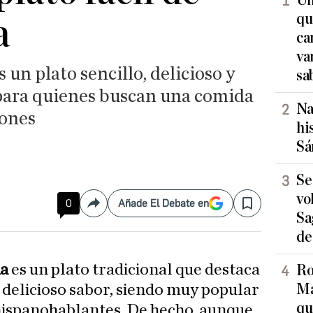
Un
qu
a
ca
va
s un plato sencillo, delicioso y
sa
 para quienes buscan una comida
Na
iones
hi
Sá
Se
vo
0
Añade El Debate en
Compartir
Save
Sa
de
na
es un plato tradicional que destaca
Ro
Ma
y delicioso sabor, siendo muy popular
qu
 hispanohablantes. De hecho, aunque