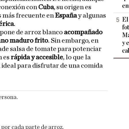
en
conexión con
Cuba
, su origen es
s más frecuente en
España
y algunas
El
rica
.
fo
mpone de arroz blanco
acompañado
Ma
tano maduro frito
. Sin embargo, en
y 
ade salsa de tomate para potenciar
ca
n es
rápida y accesible
, lo que la
 ideal para disfrutar de una comida
ersona.
por cada parte de arroz.