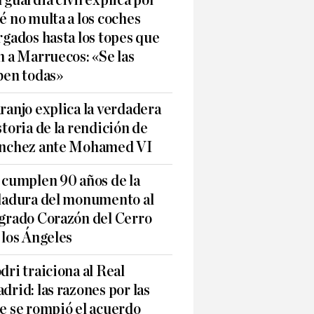
 guardia civil explica por
é no multa a los coches
rgados hasta los topes que
n a Marruecos: «Se las
ben todas»
ranjo explica la verdadera
storia de la rendición de
nchez ante Mohamed VI
 cumplen 90 años de la
ladura del monumento al
grado Corazón del Cerro
 los Ángeles
dri traiciona al Real
drid: las razones por las
e se rompió el acuerdo