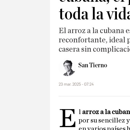
toda la vid
El arroz a la cubana e
reconfortante, ideal
casera sin complicac
San Tierno
23 mar. 2025 - 07:24
E
l
arroz a la cuba
por su sencillez 
en varios países