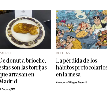
MADRID
RECETAS
De donut a brioche,
La pérdida de los
estas son las torrijas
hábitos protocolario
que arrasan en
en la mesa
Madrid
Almudena Villegas Becerril
l Debate,EFE