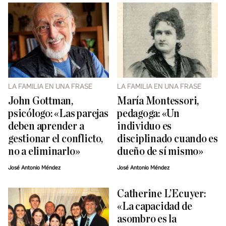
LA FAMILIA EN UNA FRASE
LA FAMILIA EN UNA FRASE
John Gottman,
María Montessori,
psicólogo: «Las parejas
pedagoga: «Un
deben aprender a
individuo es
gestionar el conflicto,
disciplinado cuando es
no a eliminarlo»
dueño de sí mismo»
José Antonio Méndez
José Antonio Méndez
Catherine L’Ecuyer:
«La capacidad de
asombro es la