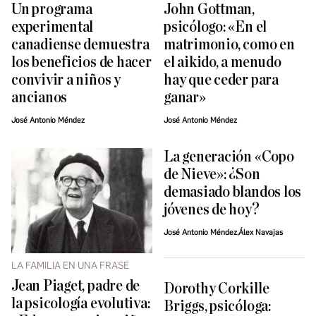
Un programa
John Gottman,
experimental
psicólogo: «En el
canadiense demuestra
matrimonio, como en
los beneficios de hacer
el aikido, a menudo
convivir a niños y
hay que ceder para
ancianos
ganar»
José Antonio Méndez
José Antonio Méndez
La generación «Copo
de Nieve»: ¿Son
demasiado blandos los
jóvenes de hoy?
José Antonio Méndez,Álex Navajas
LA FAMILIA EN UNA FRASE
Jean Piaget, padre de
Dorothy Corkille
la psicología evolutiva:
Briggs, psicóloga: