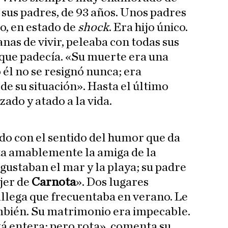
 sus padres, de 93 años. Unos padres
o, en estado de
shock
. Era hijo único.
nas de vivir, peleaba con todas sus
que padecía. «Su muerte era una
él no se resignó nunca; era
e su situación». Hasta el último
zado y atado a la vida.
do con el sentido del humor que da
ta amablemente la amiga de la
 gustaban el mar y la playa; su padre
jer de
Carnota
». Dos lugares
allega que frecuentaba en verano. Le
mbién. Su matrimonio era impecable.
tá entera; pero rota», comenta su