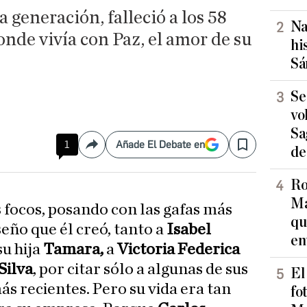
 generación, falleció a los 58
Na
nde vivía con Paz, el amor de su
hi
Sá
Se
vo
Sa
1
Añade El Debate en
Compartir
Save
de
Ro
Ma
s focos, posando con las gafas más
qu
eño que él creó, tanto a
Isabel
en
su hija
Tamara,
a
Victoria Federica
Silva
, por citar sólo a algunas de sus
El
 recientes. Pero su vida era tan
fo