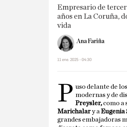
Empresario de tercera
años en La Coruña, do
vida
Ana Fariña
11 ene. 2025 - 04:30
P
uso delante de lo
modernas y de dis
Preysler,
como a 
Marichalar
y a
Eugenia 
grandes embajadoras más