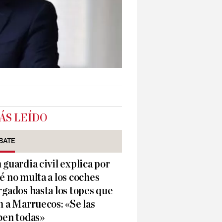
ÁS LEÍDO
BATE
 guardia civil explica por
é no multa a los coches
rgados hasta los topes que
n a Marruecos: «Se las
ben todas»