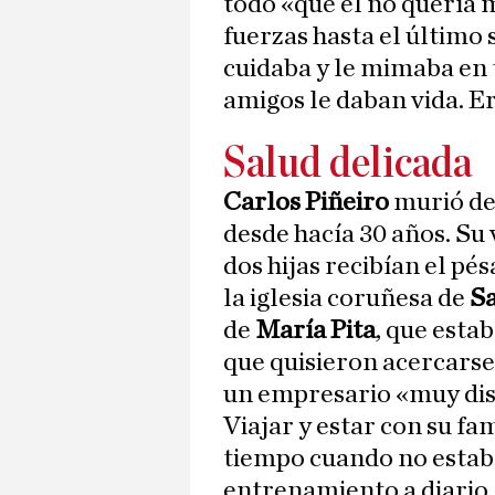
todo «que él no quería 
fuerzas hasta el último 
cuidaba y le mimaba en
amigos le daban vida. E
Salud delicada
Carlos Piñeiro
murió de
desde hacía 30 años. Su 
dos hijas recibían el pé
la iglesia coruñesa de
Sa
de
María Pita
, que esta
que quisieron acercarse 
un empresario «muy dis
Viajar y estar con su fa
tiempo cuando no estab
entrenamiento a diario