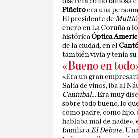
discreta como famosa e
Piñeiro
era una persona
El presidente de
Multió
enero en La Coruña a los
histórica
Óptica Americ
de la ciudad, en el
Cantó
también vivía y tenía su
«Bueno en todo
«Era un gran empresario
Salía de vinos, iba al N
Cannibal
... Era muy dis
sobre todo bueno, lo qu
como padre, como hijo,
hablaba mal de nadie», 
familia a
El Debate.
Una