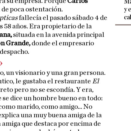
ra su empresa. Porque
Carlos
Ma
 de poca ostentación.
y 
ca
pticas
fallecía el pasado sábado 4 de
 58 años. Era propietario de la
ana,
situada en la avenida principal
n Grande,
donde el empresario
 despacho.
»
, un visionario y una gran persona.
áutico, le gustaba el restaurante
El
creto pero no se escondía. Y era,
e se dice un hombre bueno en todo:
 como marido, como amigo... No
explica una muy buena amiga de la
 amiga que
destaca por encima de