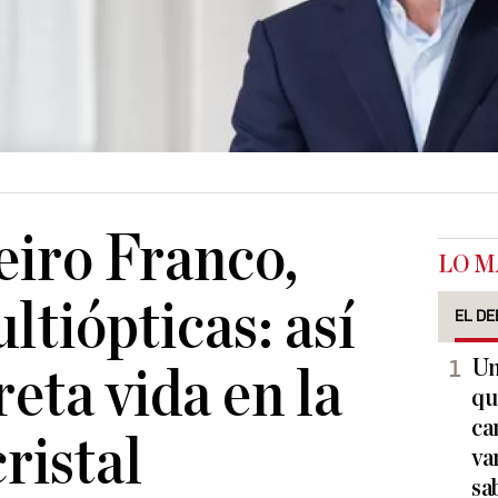
eiro Franco,
LO M
ltiópticas: así
EL DE
Un
reta vida en la
qu
ca
ristal
va
sa