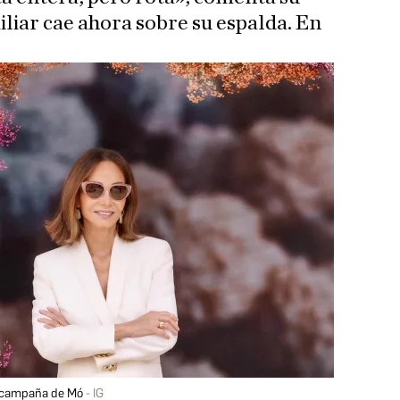
iliar cae ahora sobre su espalda. En
la campaña de Mó
IG