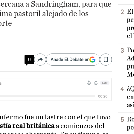
cercana a Sandringham, para que
El
ima pastoril alejado de los
pe
orte
pr
el
Po
Ad
0
Añade El Debate en
Compartir
Save
pu
Me
¿Q
en
as
enfermo fue un lastre con el que tuvo
Ro
stía real británica
a comienzos del
po