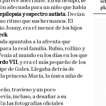
s parece aberrante. En su tiempo, se
se
ión adecuada para un niño que había
pl
epilepsia y espectro autista
. Decían
mo ritmo que sus hermanos. El
o Jonny, era el menor de los hijos
eck
.
da apuntaba a la afrenta que
ara la real familia. Rubio, rollizo y
Venía al mundo en los días en los que
rdo VII
, y era el más pequeño de los
ipe de Gales. Llegaba detrás de
 la princesa María, la única niña de
eño, travieso y un poco
vía, incluso, a desafiar a su
En las fotografías oficiales