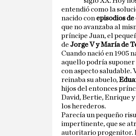
siglo XX. Hoy no
entendió como la soluc
nacido con
episodios de 
que no avanzaba al mis
príncipe Juan, el pequeñ
de
Jorge V y María de T
Cuando nació en 1905 na
aquello podría suponer p
con aspecto saludable. 
reinaba su abuelo,
Edua
hijos del entonces prínc
David, Bertie, Enrique y
los herederos.
Parecía un pequeño risu
impertinente, que se atre
autoritario progenitor. 