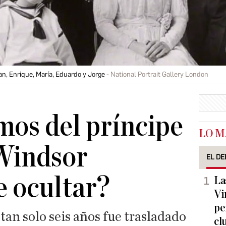
uan, Enrique, María, Eduardo y Jorge
National Portrait Gallery London
os del príncipe
LO M
 Windsor
EL DE
e ocultar?
La
Vi
pe
an solo seis años fue trasladado
cl