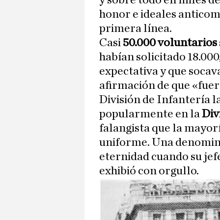
y sobre todo en miles d
honor e ideales anticomu
primera línea.
Casi
50.000 voluntarios
habían solicitado 18.000
expectativa y que socav
afirmación de que «fuer
División de Infantería 
popularmente en la
Div
falangista que la mayorí
uniforme. Una denominac
eternidad cuando su jef
exhibió con orgullo.