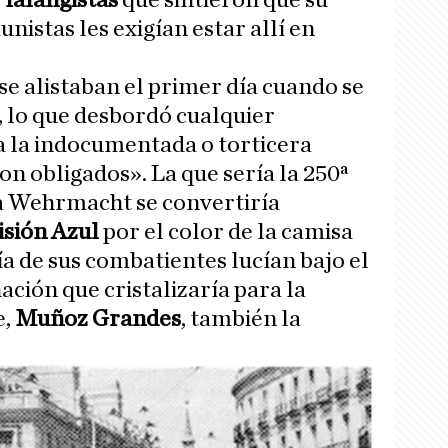
e
falangistas
que sintieron que su
nistas les exigían estar allí en
se alistaban el primer día cuando se
, lo que desbordó cualquier
a la indocumentada o torticera
on obligados». La que sería la 250ª
la Wehrmacht se convertiría
isión Azul
por el color de la camisa
a de sus combatientes lucían bajo el
ión que cristalizaría para la
e,
Muñoz Grandes
, también la