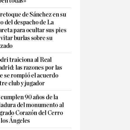
ben todas»
 retoque de Sánchez en su
to del despacho de La
reta para ocultar sus pies
evitar burlas sobre su
lzado
dri traiciona al Real
drid: las razones por las
e se rompió el acuerdo
tre club y jugador
 cumplen 90 años de la
ladura del monumento al
grado Corazón del Cerro
 los Ángeles