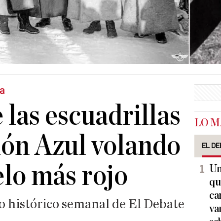
ia
 las escuadrillas
LO M
sión Azul volando
EL DE
elo más rojo
Un
qu
ca
to histórico semanal de El Debate
va