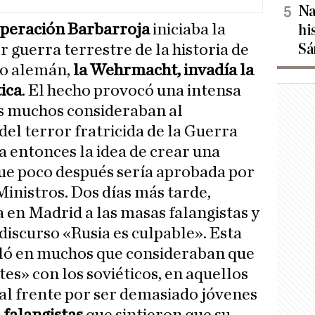
Na
peración Barbarroja
iniciaba la
hi
Sá
 guerra terrestre de la historia de
to alemán,
la Wehrmacht, invadía la
ica
. El hecho provocó una intensa
s muchos consideraban al
el terror fratricida de la Guerra
a entonces la idea de crear una
ue poco después sería aprobada por
Ministros. Dos días más tarde,
a en Madrid a las masas falangistas y
iscurso «Rusia es culpable». Esta
ló en muchos que consideraban que
es» con los soviéticos, en aquellos
 al frente por ser demasiado jóvenes