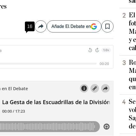
sa
res
El
fo
16
Añade El Debate en
Compartir
Save
Ma
y 
ca
Ro
Ma
qu
en
Se
vo
Sa
de