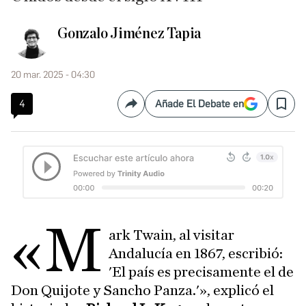
Gonzalo Jiménez Tapia
20 mar. 2025 - 04:30
4
Añade El Debate en
Compartir
Save
«M
ark Twain, al visitar
Andalucía en 1867, escribió:
'El país es precisamente el de
Don Quijote y Sancho Panza.'», explicó el