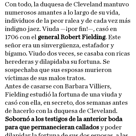
Con todo, la duquesa de Cleveland mantuvo
numerosos amantes a lo largo de su vida,
individuos de la peor ralea y de cada vez más
indigno jaez. Viuda —¡por fin!—, casó en
1706 con el
general Robert Fielding
. Este
señor era un sinvergüenza, estafador y
bígamo. Viudo dos veces, se casaba con ricas
herederas y dilapidaba su fortuna. Se
sospechaba que sus esposas murieron
víctimas de sus malos tratos.
Antes de casarse con Barbara Villiers,
Fielding estudió la fortuna de una viuda y
casó con ella, en secreto, dos semanas antes
de hacerlo con la duquesa de Cleveland.
Sobornó a los testigos de la anterior boda
para que permanecieran callados
y poder
dilapidar la fortuna de sus dos esposas, a las