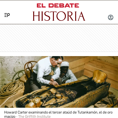
Menú
INICIA
SESIÓ
Howard Carter examinando el tercer ataúd de Tutankamón, el de oro
macizo
The Griffith Institute