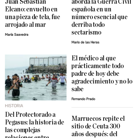
Juan Sebastián
aborda la Guerra Civil
Elcano: envuelto en
española en un
una pieza de tela, fue
número esencial que
arrojado al mar
derriba todo
sectarismo
María Saavedra
Mario de las Heras
El médico al que
prácticamente todo
padre de hoy debe
agradecimiento y no lo
sabe
Fernando Prado
HISTORIA
Del Protectorado a
Marruecos repite el
Pegasus: la historia de
sitio de Ceuta 300
las complejas
años después: del
relaciones entre