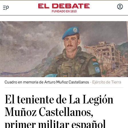
FUNDADO EN 1910
Menú
INICIA
SESIÓ
Cuadro en memoria de Arturo Muñoz Castellanos
Ejército de Tierra
El teniente de La Legión
Muñoz Castellanos,
primer militar español