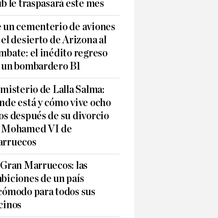
ub le traspasará este mes
 un cementerio de aviones
 el desierto de Arizona al
mbate: el inédito regreso
 un bombardero B1
 misterio de Lalla Salma:
nde está y cómo vive ocho
os después de su divorcio
 Mohamed VI de
rruecos
 Gran Marruecos: las
biciones de un país
cómodo para todos sus
cinos