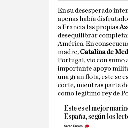
En su desesperado inten
apenas había disfrutad
a Francia las propias
Az
desequilibrar completa
América. En consecuenci
madre,
Catalina de Med
Portugal, vio con sumo 
importante apoyo milita
una gran flota, este se e
corte, mientras parte de
como legítimo rey de Po
Este es el mejor marino
España, según los lect
Sarah Durwin