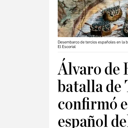
Desembarco de tercios españoles en la bata
El Escorial
Álvaro de 
batalla de
confirmó e
español de