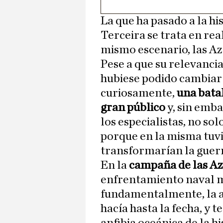
La que ha pasado a la his
Terceira se trata en real
mismo escenario, las Az
Pese a que su relevanci
hubiese podido cambiar l
curiosamente,
una bata
gran público
y, sin emb
los especialistas, no so
porque en la misma tuv
transformarían la guer
En la
campaña de las A
enfrentamiento naval m
fundamentalmente, la ar
hacía hasta la fecha, y 