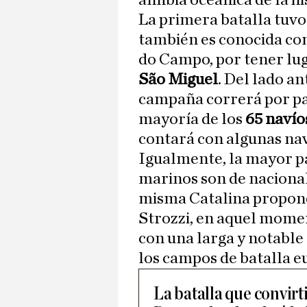
anfibia oceánica de la hi
La primera batalla tuvo 
también es conocida co
do Campo, por tener luga
São Miguel
. Del lado an
campaña correrá por par
mayoría de los
65 navíos
contará con algunas nav
Igualmente, la mayor pa
marinos son de nacional
misma Catalina propone
Strozzi, en aquel momen
con una larga y notable
los campos de batalla e
La batalla que convirti