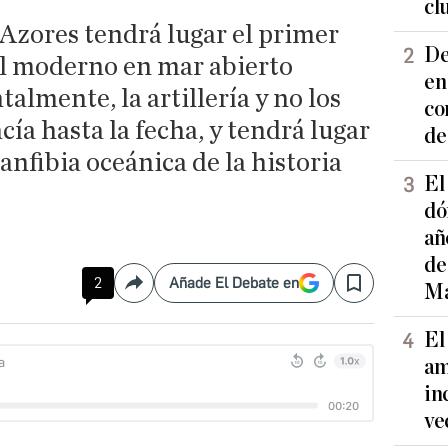
cl
Azores tendrá lugar el primer
De
l moderno en mar abierto
en
almente, la artillería y no los
co
cía hasta la fecha, y tendrá lugar
de
anfibia oceánica de la historia
El
dó
añ
de
2
Añade El Debate en
Ma
Compartir
Save
El
am
in
ve