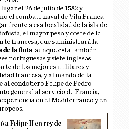
storia.
lugar el 26 de julio de 1582 y
mo el combate naval de Vila Franca
r frente a esa localidad de la isla de
toñista, el mayor peso y coste de la
te francesa, que suministrará la
 de la flota
, aunque esta también
es portuguesas y siete inglesas.
rte de los mejores militares y
idad francesa, y al mando de la
 al condotiero Felipe de Pedro
to general al servicio de Francia,
 experiencia en el Mediterráneo y en
uropeos.
ó a Felipe II en rey de