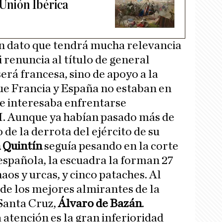
 Unión Ibérica
un dato que tendrá mucha relevancia
 renuncia al título de general
erá francesa, sino de apoyo a la
que Francia y España no estaban en
e interesaba enfrentarse
I. Aunque ya habían pasado más de
 de la derrota del ejército de su
 Quintín
seguía pesando en la corte
 española, la escuadra la forman 27
aos y urcas, y cinco pataches. Al
 de los mejores almirantes de la
 Santa Cruz,
Álvaro de Bazán
.
 atención es la gran inferioridad