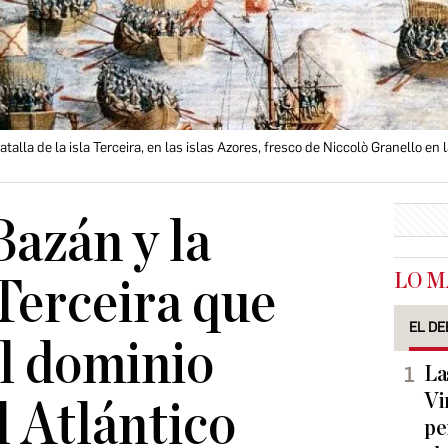
lla de la isla Terceira, en las islas Azores, fresco de Niccolò Granello en 
Bazán y la
LO M
 Terceira que
EL DE
l dominio
La
Vi
l Atlántico
pe