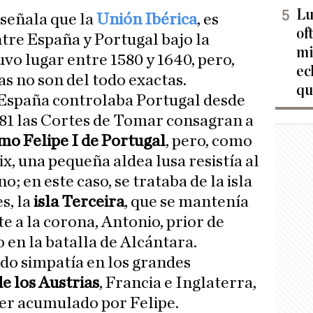
Lu
señala que la
Unión Ibérica
, es
of
ntre España y Portugal bajo la
mi
vo lugar entre 1580 y 1640, pero,
ec
has no son del todo exactas.
qu
, España controlaba Portugal desde
1581 las Cortes de Tomar consagran a
mo Felipe I de Portugal
, pero, como
ix, una pequeña aldea lusa resistía al
; en este caso, se trataba de la isla
s, la
isla Terceira
, que se mantenía
te a la corona, Antonio, prior de
 en la batalla de Alcántara.
do simpatía en los grandes
e los Austrias
, Francia e Inglaterra,
er acumulado por Felipe.