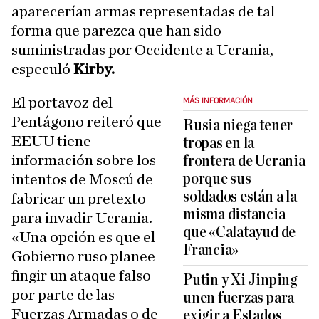
aparecerían armas representadas de tal
forma que parezca que han sido
suministradas por Occidente a Ucrania,
especuló
Kirby.
El portavoz del
MÁS INFORMACIÓN
Pentágono reiteró que
Rusia niega tener
EEUU tiene
tropas en la
información sobre los
frontera de Ucrania
porque sus
intentos de Moscú de
soldados están a la
fabricar un pretexto
misma distancia
para invadir Ucrania.
que «Calatayud de
«Una opción es que el
Francia»
Gobierno ruso planee
fingir un ataque falso
Putin y Xi Jinping
por parte de las
unen fuerzas para
Fuerzas Armadas o de
exigir a Estados