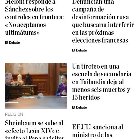
Meloni responde a
Denuncian una
Sánchez sobre los
campaña de
controles en frontera:
desinformación rusa
«No aceptamos
que buscaría interferir
ultimátums»
en las próximas
elecciones francesas
El Debate
El Debate
Un tiroteo en una
escuela de secundaria
en Tailandia deja al
menos seis muertos y
15 heridos
El Debate
RELIGIÓN
Sheinbaum se sube al
EE.UU. sanciona al
«efecto León XIV» e
ministro de las
invita al Papa a visitar