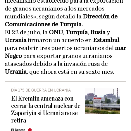
mecanismo establecido para la exportación
de granos ucranianos a los mercados
mundiales», según detalló la
Dirección de
Comunicaciones de Turquía
.
El 22 de julio, la
ONU
,
Turquía
,
Rusia
y
Ucrania
firmaron un acuerdo en
Estambul
para reabrir tres puertos ucranianos del
mar
Negro
para exportar granos ucranianos
atascados debido a la invasión rusa de
Ucrania
, que ahora está en su sexto mes.
DÍA 175 DE GUERRA EN UCRANIA
El Kremlin amenaza con
cerrar la central nuclear de
Zaporiyia si Ucrania no se
retira
El Debate