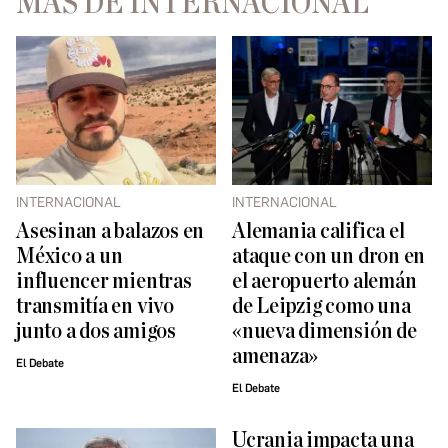
MÁS DE INTERNACIONAL
INTERNACIONAL
INTERNACIONAL
Asesinan a balazos en
Alemania califica el
México a un
ataque con un dron en
influencer mientras
el aeropuerto alemán
transmitía en vivo
de Leipzig como una
junto a dos amigos
«nueva dimensión de
amenaza»
El Debate
El Debate
Ucrania impacta una