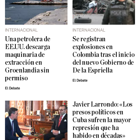
INTERNACIONAL
INTERNACIONAL
Una petrolera de
Se registran
EE.UU. descarga
explosiones en
maquinaria de
Colombia tras el inicio
extracción en
del nuevo Gobierno de
Groenlandia sin
De la Espriella
permiso
El Debate
El Debate
Javier Larrondo: «Los
presos políticos en
Cuba sufren la mayor
represión que ha
habido en décadas»