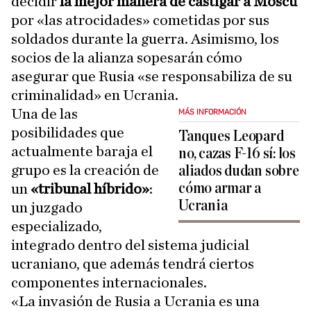
decidir
la mejor manera de castigar a Moscú
por «las atrocidades» cometidas por sus
soldados durante la guerra. Asimismo, los
socios de la alianza sopesarán cómo
asegurar que Rusia «se responsabiliza de su
criminalidad» en Ucrania.
Una de las
MÁS INFORMACIÓN
posibilidades que
Tanques Leopard
actualmente baraja el
no, cazas F-16 sí: los
grupo es la creación de
aliados dudan sobre
cómo armar a
un
«tribunal híbrido»
:
Ucrania
un juzgado
especializado,
integrado dentro del sistema judicial
ucraniano, que además tendrá ciertos
componentes internacionales.
«La invasión de Rusia a Ucrania es una