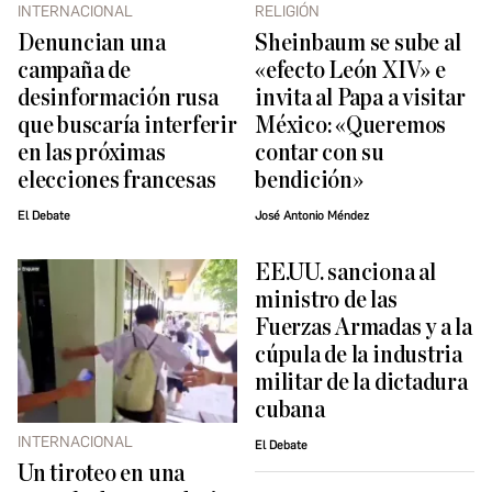
INTERNACIONAL
RELIGIÓN
Denuncian una
Sheinbaum se sube al
campaña de
«efecto León XIV» e
desinformación rusa
invita al Papa a visitar
que buscaría interferir
México: «Queremos
en las próximas
contar con su
elecciones francesas
bendición»
El Debate
José Antonio Méndez
EE.UU. sanciona al
ministro de las
Fuerzas Armadas y a la
cúpula de la industria
militar de la dictadura
cubana
INTERNACIONAL
El Debate
Un tiroteo en una