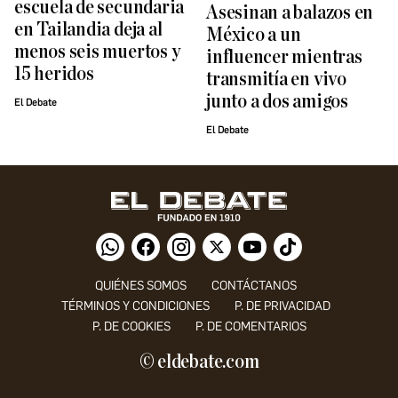
escuela de secundaria
Asesinan a balazos en
en Tailandia deja al
México a un
menos seis muertos y
influencer mientras
15 heridos
transmitía en vivo
junto a dos amigos
El Debate
El Debate
QUIÉNES SOMOS
CONTÁCTANOS
TÉRMINOS Y CONDICIONES
P. DE PRIVACIDAD
P. DE COOKIES
P. DE COMENTARIOS
© eldebate.com