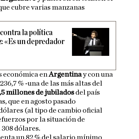
 que cubre varias manzanas
 contra la política
: «Es un depredador
is económica en
Argentina
y con una
 236,7 % -una de las más altas del
,5 millones de jubilados
del país
s, que en agosto pasado
ólares (al tipo de cambio oficial
fuerzos por la situación de
 308 dólares.
senta un 82 % del salario mínimo