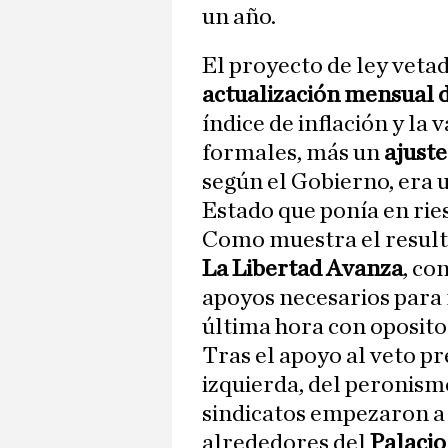
un año.
El proyecto de ley veta
actualización mensual d
índice de inflación y la
formales, más un
ajuste
según el Gobierno, era 
Estado que ponía en riesg
Como muestra el resulta
La Libertad Avanza
, co
apoyos necesarios para 
última hora con opositor
Tras el apoyo al veto pr
izquierda, del peronism
sindicatos empezaron a t
alrededores del
Palacio