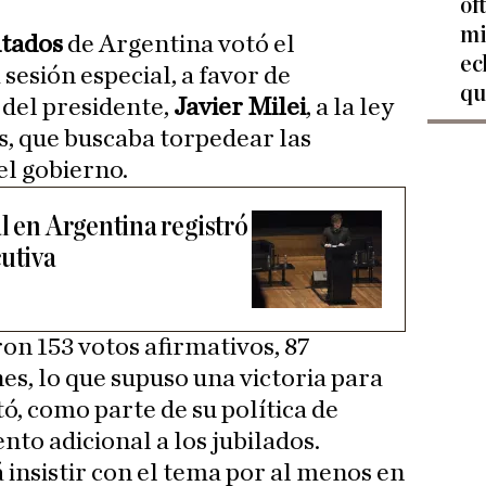
of
mi
tados
de Argentina votó el
ec
sesión especial, a favor de
qu
 del presidente,
Javier Milei
, a la ley
, que buscaba torpedear las
l gobierno.
l en Argentina registró
cutiva
on 153 votos afirmativos, 87
es, lo que supuso una victoria para
ó, como parte de su política de
ento adicional a los jubilados.
insistir con el tema por al menos en