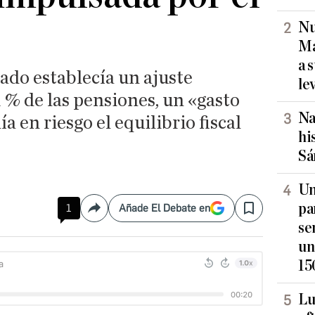
Nu
Ma
a 
tado establecía un ajuste
le
1 % de las pensiones, un «gasto
Na
 en riesgo el equilibrio fiscal
hi
Sá
Un
pa
1
Añade El Debate en
Compartir
Save
se
un
15
Lu