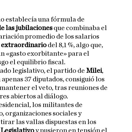
do establecía una fórmula de
e las jubilaciones
que combinaba el
 variación promedio de los salarios
 extraordinario
del 8,1 %, algo que,
un «gasto exorbitante» para el
o el equilibrio fiscal.
do legislativo, el partido de
Milei
,
n apenas 37 diputados, consiguió los
mantener el veto, tras reuniones de
es abiertos al diálogo.
esidencial, los militantes de
o, organizaciones sociales y
irar las vallas dispuestas en los
 Legislativo
y pusieron en tensión el