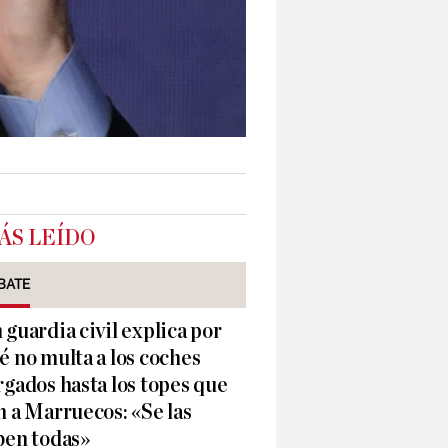
ÁS LEÍDO
BATE
 guardia civil explica por
é no multa a los coches
rgados hasta los topes que
n a Marruecos: «Se las
ben todas»