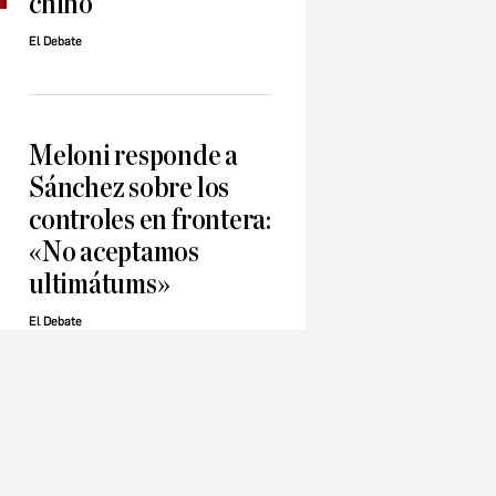
chino
El Debate
Meloni responde a
Sánchez sobre los
controles en frontera:
«No aceptamos
ultimátums»
El Debate