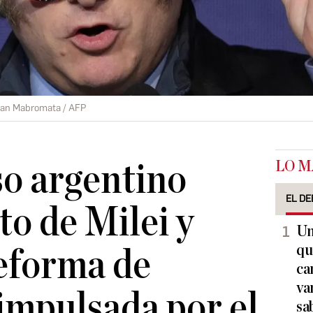
an Mabromata / AFP
LO M
o argentino
EL DE
to de Milei y
Un
qu
eforma de
ca
va
impulsada por el
sa