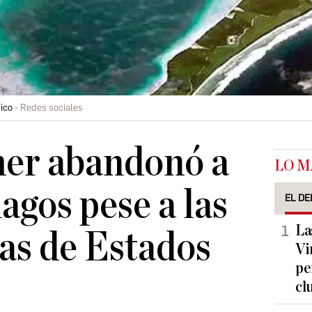
ico
Redes sociales
mer abandonó a
LO M
hagos pese a las
EL DE
La
as de Estados
Vi
pe
cl