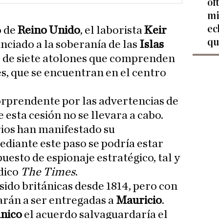
of
mi
ec
o de
Reino Unido
, el laborista
Keir
qu
unciado a la soberanía de las
Islas
o de siete atolones que comprenden
es, que se encuentran en el centro
orprendente por las advertencias de
 esta cesión no se llevara a cabo.
ios han manifestado su
diante este paso se podría estar
uesto de espionaje estratégico, tal y
dico
The Times
.
sido británicas desde 1814, pero con
rán a ser entregadas a
Mauricio
.
ánico
el acuerdo salvaguardaría el