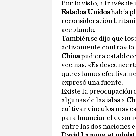
Por lo visto, a través de
Estados Unidos
había pl
reconsideración britán
aceptando.
También se dijo que los
activamente contra» la
China
pudiera establecer
vecinas. «Es desconcert
que estamos efectivamen
expresó una fuente.
Existe la preocupación 
algunas de las islas a
Ch
cultivar vínculos más es
para financiar el desarr
entre las dos naciones e
David Lammy
, el
minist