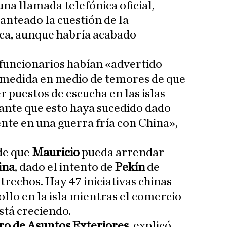
 una llamada telefónica oficial,
anteado la cuestión de la
ica, aunque habría acabado
 funcionarios habían «advertido
 medida en medio de temores de que
 puestos de escucha en las islas
ante que esto haya sucedido dado
te en una guerra fría con China»,
de que
Mauricio
pueda arrendar
ina
, dado el intento de
Pekín
de
trechos. Hay 47 iniciativas chinas
ollo en la isla mientras el comercio
stá creciendo.
ro de Asuntos Exteriores
, explicó