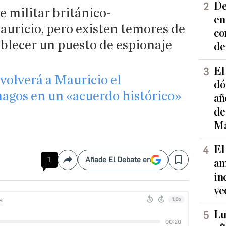
De
 militar británico-
en
uricio, pero existen temores de
co
blecer un puesto de espionaje
de
El
volverá a Mauricio el
dó
hagos en un «acuerdo histórico»
añ
de
Ma
El
1
Añade El Debate en
am
Compartir
Save
in
ve
Lu