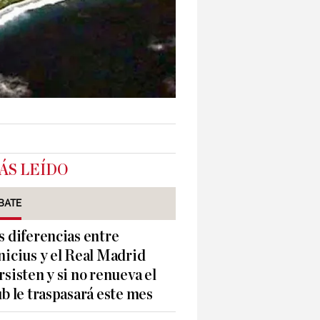
ÁS LEÍDO
BATE
s diferencias entre
nicius y el Real Madrid
rsisten y si no renueva el
ub le traspasará este mes