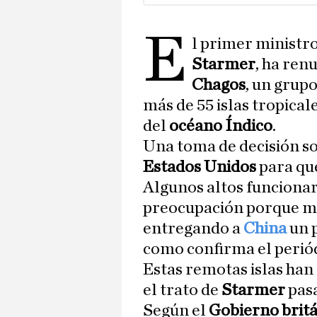
E
l primer ministr
Starmer
, ha ren
Chagos
, un grup
más de 55 islas tropical
del
océano Índico
.
Una toma de decisión s
Estados Unidos
para que
Algunos altos funcionar
preocupación porque me
entregando a
China
un p
como confirma el perió
Estas remotas islas han 
el trato de
Starmer
pasa
Según el
Gobierno brit