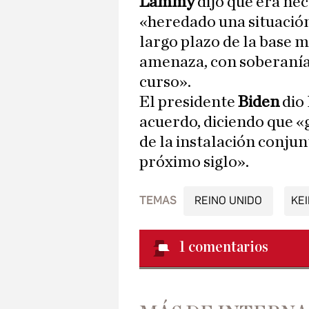
Lammy
dijo que era ne
«heredado una situación
largo plazo de la base m
amenaza, con soberanía 
curso».
El presidente
Biden
dio 
acuerdo, diciendo que «
de la instalación conju
próximo siglo».
TEMAS
REINO UNIDO
KE
1
comentarios