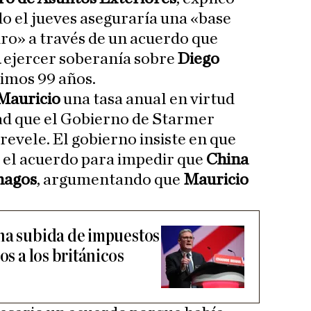
o el jueves aseguraría una «base
turo» a través de un acuerdo que
a
ejercer soberanía sobre
Diego
imos 99 años.
Mauricio
una tasa anual en virtud
ad que el Gobierno de Starmer
revele. El gobierno insiste en que
 el acuerdo para impedir que
China
hagos
, argumentando que
Mauricio
na subida de impuestos
os a los británicos