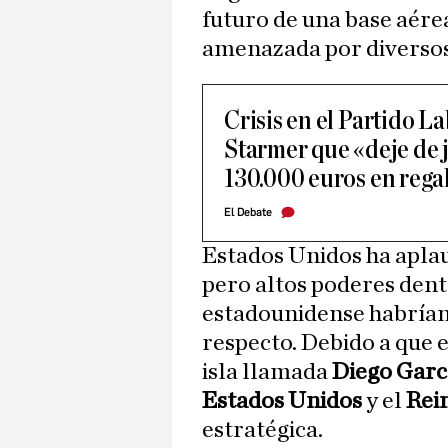
futuro de una base aére
amenazada por diversos 
Crisis en el Partido La
Starmer que «deje de j
130.000 euros en rega
El Debate
Estados Unidos ha aplau
pero altos poderes dent
estadounidense habrían
respecto. Debido a que 
isla llamada
Diego Garc
Estados Unidos
y el
Rei
estratégica.