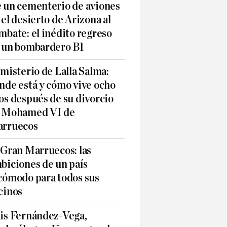
 un cementerio de aviones
 el desierto de Arizona al
mbate: el inédito regreso
 un bombardero B1
 misterio de Lalla Salma:
nde está y cómo vive ocho
os después de su divorcio
 Mohamed VI de
rruecos
 Gran Marruecos: las
biciones de un país
cómodo para todos sus
cinos
is Fernández-Vega,