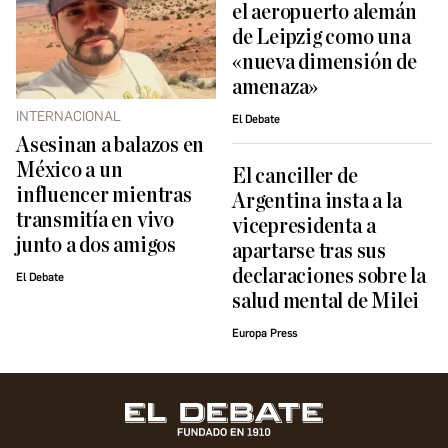
el aeropuerto alemán
de Leipzig como una
«nueva dimensión de
amenaza»
INTERNACIONAL
El Debate
Asesinan a balazos en
México a un
El canciller de
influencer mientras
Argentina insta a la
transmitía en vivo
vicepresidenta a
junto a dos amigos
apartarse tras sus
declaraciones sobre la
El Debate
salud mental de Milei
Europa Press