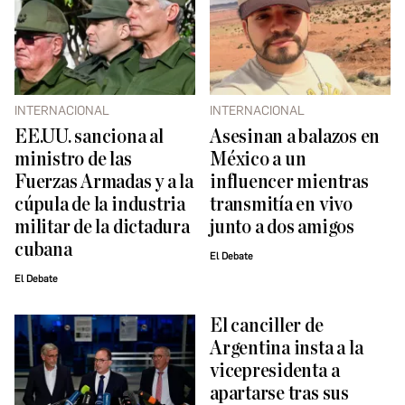
INTERNACIONAL
INTERNACIONAL
EE.UU. sanciona al
Asesinan a balazos en
ministro de las
México a un
Fuerzas Armadas y a la
influencer mientras
cúpula de la industria
transmitía en vivo
militar de la dictadura
junto a dos amigos
cubana
El Debate
El Debate
El canciller de
Argentina insta a la
vicepresidenta a
apartarse tras sus