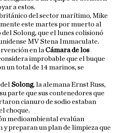
oyar a estos.
 británico del sector marítimo, Mike
amente este martes por muerto al
del Solong, que el lunes colisionó
ounidense MV Stena Immaculate.
rvención en la
Cámara de los
 considera improbable que el buque
n un total de 14 marinos, se
 del
Solong
, la alemana Ernst Russ,
su parte que sus contenedores que
taron cianuro de sodio estaban
el choque.
ión medioambiental evalúan
n y preparan un plan de limpieza que