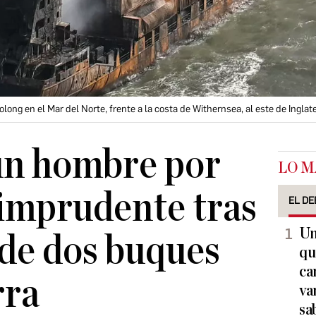
ong en el Mar del Norte, frente a la costa de Withernsea, al este de Inglat
un hombre por
LO M
imprudente tras
EL DE
Un
 de dos buques
qu
ca
rra
va
sa