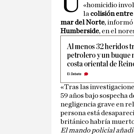
U
«homicidio invol
la
colisión entre
mar del Norte
, informó
Humberside
, en el nor
Al menos 32 heridos t
petrolero y un buque m
costa oriental de Rei
El Debate
«Tras las investigacion
59 años bajo sospecha d
negligencia grave en rel
persona está desapareci
británico habría muerto
El mando policial añadió