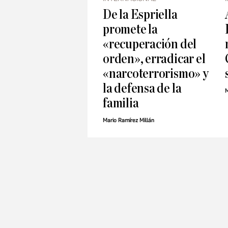
De la Espriella
promete la
«recuperación del
orden», erradicar el
«narcoterrorismo» y
la defensa de la
M
familia
Mario Ramírez Millán