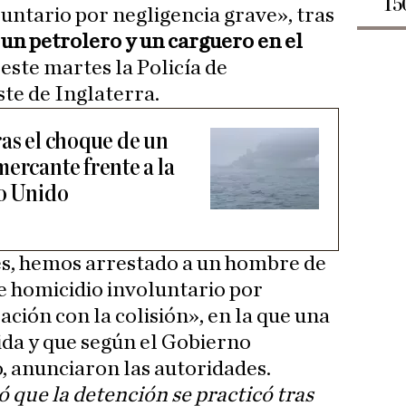
15
untario por negligencia grave», tras
 un petrolero y un carguero en el
 este martes la Policía de
este de Inglaterra.
ras el choque de un
ercante frente a la
no Unido
es, hemos arrestado a un hombre de
e homicidio involuntario por
ación con la colisión», en la que una
da y que según el Gobierno
, anunciaron las autoridades.
 que la detención se practicó tras