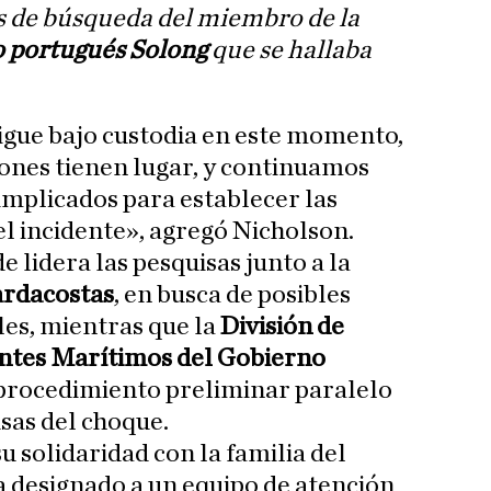
s de búsqueda del miembro de la
 portugués Solong
que se hallaba
igue bajo custodia en este momento,
iones tienen lugar, y continuamos
implicados para establecer las
el incidente», agregó Nicholson.
 lidera las pesquisas junto a la
ardacostas
, en busca de posibles
es, mientras que la
División de
entes Marítimos del Gobierno
 procedimiento preliminar paralelo
sas del choque.
 solidaridad con la familia del
 designado a un equipo de atención