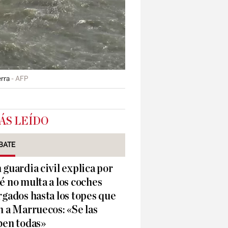
erra
AFP
ÁS LEÍDO
BATE
 guardia civil explica por
é no multa a los coches
rgados hasta los topes que
n a Marruecos: «Se las
ben todas»