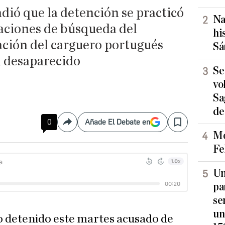
dió que la detención se practicó
Na
raciones de búsqueda del
hi
ación del carguero portugués
Sá
a desaparecido
Se
vo
Sa
de
0
Añade El Debate en
Compartir
Save
Mo
Fe
Un
pa
se
un
o detenido este martes acusado de