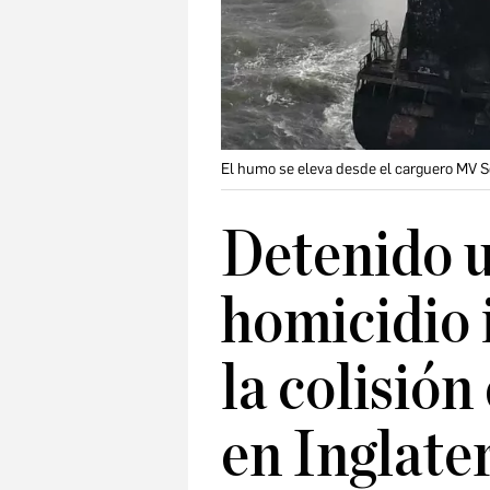
El humo se eleva desde el carguero MV Sol
Detenido 
homicidio 
la colisión
en Inglate