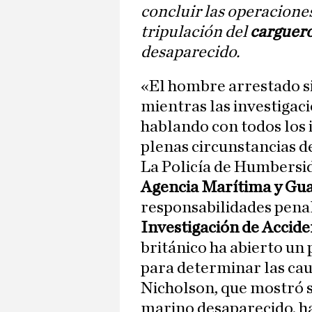
concluir las operacione
tripulación del
carguero
desaparecido.
«El hombre arrestado s
mientras las investigac
hablando con todos los 
plenas circunstancias d
La Policía de Humberside
Agencia Marítima y Gu
responsabilidades penal
Investigación de Accid
británico ha abierto un
para determinar las cau
Nicholson, que mostró su
marino desaparecido, ha