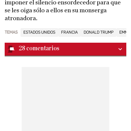
imponer el silencio ensordecedor para que
se les oiga sólo a ellos en su monserga
atronadora.
TEMAS
ESTADOS UNIDOS
FRANCIA
DONALD TRUMP
EMMA
28
comentarios