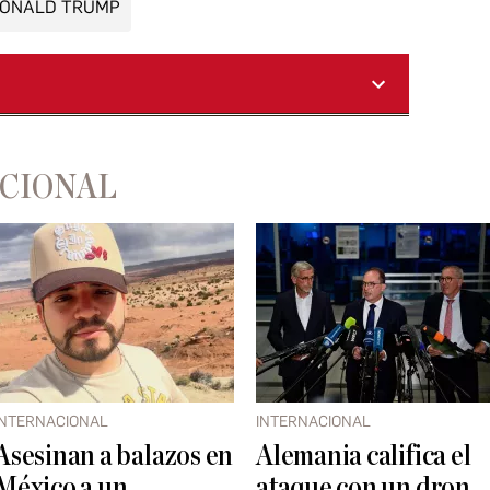
ONALD TRUMP
ACIONAL
INTERNACIONAL
INTERNACIONAL
Asesinan a balazos en
Alemania califica el
México a un
ataque con un dron