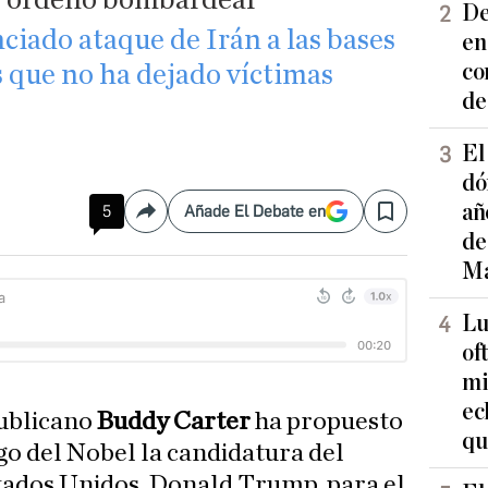
De
nciado ataque de Irán a las bases
en
co
 que no ha dejado víctimas
de
El
dó
añ
5
Añade El Debate en
Compartir
Save
de
Ma
Lu
of
mi
ec
publicano
Buddy Carter
ha propuesto
qu
o del Nobel la candidatura del
tados Unidos, Donald Trump, para el