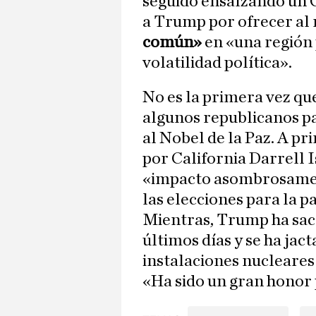
seguido ensalzando un 
a Trump por ofrecer a
común»
en «una región 
volatilidad política».
No es la primera vez qu
algunos republicanos p
al Nobel de la Paz. A pr
por California Darrell I
«impacto asombrosament
las elecciones para la p
Mientras, Trump ha saca
últimos días y se ha jac
instalaciones nucleares
«Ha sido un gran honor 