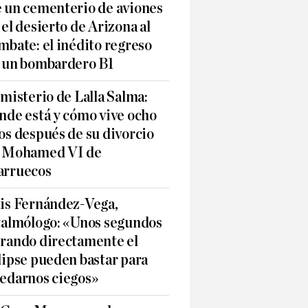
 un cementerio de aviones
 el desierto de Arizona al
mbate: el inédito regreso
 un bombardero B1
 misterio de Lalla Salma:
nde está y cómo vive ocho
os después de su divorcio
 Mohamed VI de
rruecos
is Fernández-Vega,
talmólogo: «Unos segundos
rando directamente el
lipse pueden bastar para
edarnos ciegos»