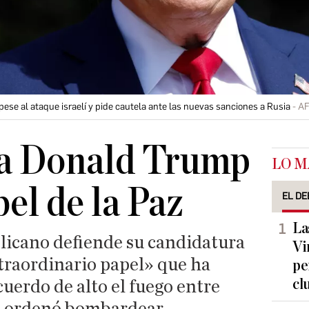
ese al ataque israelí y pide cautela ante las nuevas sanciones a Rusia
A
a Donald Trump
LO M
el de la Paz
EL DE
La
licano defiende su candidatura
Vi
xtraordinario papel» que ha
pe
cl
uerdo de alto el fuego entre
que ordenó bombardear