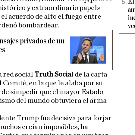
El
histórico y extraordinario papel»
am
l acuerdo de alto el fuego entre
in
 ordenó bombardear.
ve
nsajes privados de un
es
 red social
Truth Socia
l de la carta
 Comité, en la que le alaba por su
a de «impedir que el mayor Estado
rismo del mundo obtuviera el arma
idente Trump fue decisiva para forjar
muchos creían imposible», ha