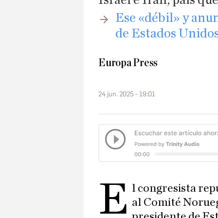
​Ese «débil» y anu
de Estados Unidos
Europa Press
24 jun. 2025 - 19:01
E
l congresista re
al Comité Norueg
presidente de Es