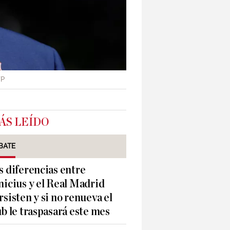
FP
ÁS LEÍDO
BATE
s diferencias entre
nicius y el Real Madrid
rsisten y si no renueva el
ub le traspasará este mes