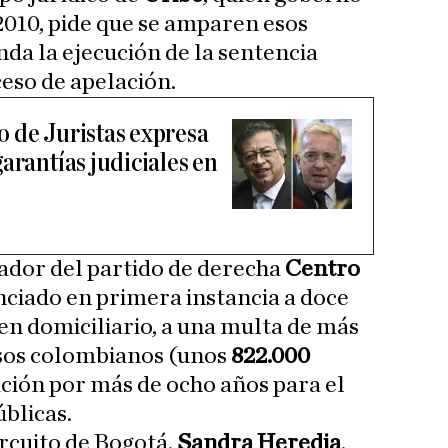
2010, pide que se amparen esos
nda la ejecución de la sentencia
eso de apelación.
 de Juristas expresa
arantías judiciales en
dador del partido de derecha
Centro
enciado en primera instancia a doce
en domiciliario, a una multa de más
esos colombianos (unos
822.000
itación por más de ocho años para el
úblicas.
ircuito de Bogotá,
Sandra Heredia
,