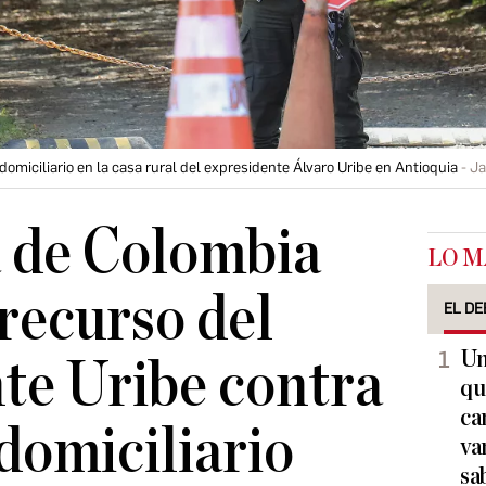
omiciliario en la casa rural del expresidente Álvaro Uribe en Antioquia
Ja
a de Colombia
LO M
 recurso del
EL DE
Un
te Uribe contra
qu
ca
 domiciliario
va
sa