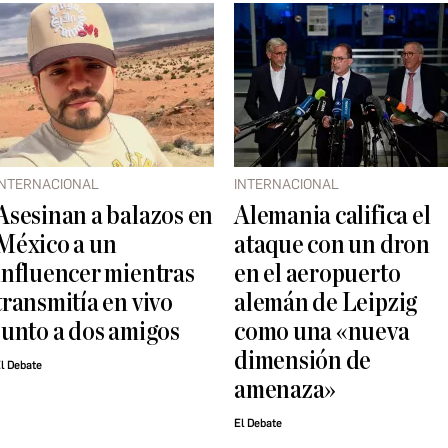
INTERNACIONAL
INTERNACIONAL
Asesinan a balazos en
Alemania califica el
México a un
ataque con un dron
influencer mientras
en el aeropuerto
transmitía en vivo
alemán de Leipzig
junto a dos amigos
como una «nueva
dimensión de
l Debate
amenaza»
El Debate