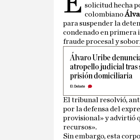
E
solicitud hecha p
colombiano
Álva
para suspender la deten
condenado en primera in
fraude procesal y sobor
Álvaro Uribe denuncia 
atropello judicial tra
prisión domiciliaria
El Debate
El tribunal resolvió, an
por la defensa del expr
provisional» y advirtió
recursos».
Sin embargo, esta corp