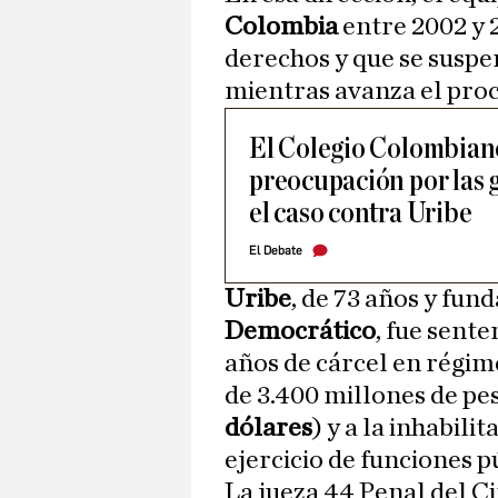
Colombia
entre 2002 y 
derechos y que se suspe
mientras avanza el proc
El Colegio Colombiano
preocupación por las g
el caso contra Uribe
El Debate
Uribe
, de 73 años y fun
Democrático
, fue sent
años de cárcel en régim
de 3.400 millones de p
dólares
) y a la inhabil
ejercicio de funciones p
La jueza 44 Penal del C