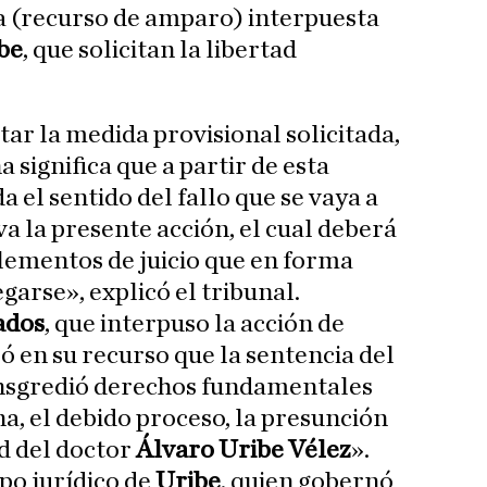
la (recurso de amparo) interpuesta
be
, que solicitan la libertad
ar la medida provisional solicitada,
 significa que a partir de esta
 el sentido del fallo que se vaya a
a la presente acción, el cual deberá
elementos de juicio que en forma
arse», explicó el tribunal.
ados
, que interpuso la acción de
ró en su recurso que la sentencia del
ansgredió derechos fundamentales
, el debido proceso, la presunción
ad del doctor
Álvaro Uribe Vélez
».
ipo jurídico de
Uribe
, quien gobernó