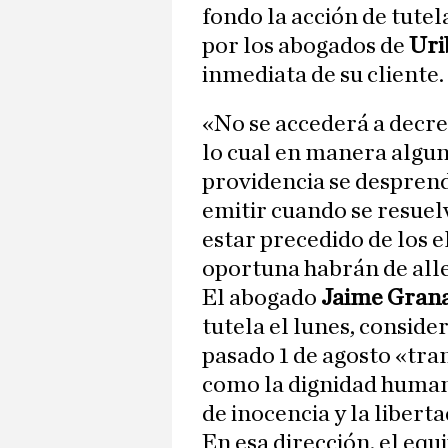
fondo la acción de tute
por los abogados de
Uri
inmediata de su cliente.
«No se accederá a decret
lo cual en manera alguna
providencia se desprenda
emitir cuando se resuelv
estar precedido de los 
oportuna habrán de alleg
El abogado
Jaime Gran
tutela el lunes, conside
pasado 1 de agosto «tr
como la dignidad humana
de inocencia y la libert
En esa dirección, el equ