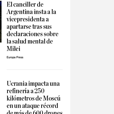
El canciller de
Argentina insta a la
vicepresidenta a
apartarse tras sus
declaraciones sobre
la salud mental de
Milei
Europa Press
Ucrania impacta una
refinería a 250
kilómetros de Moscú
en un ataque récord
de más de 600 drones