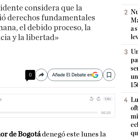
idente considera que la
Nu
dió derechos fundamentales
Ma
ana, el debido proceso, la
a 
ia y la libertad»
le
Un
pa
se
0
Añade El Debate en
un
Compartir
Save
15
Lu
of
mi
ec
qu
ior de Bogotá
denegó este lunes la