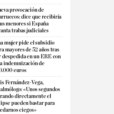
eva provocación de
rruecos: dice que recibiría
sus menores si España
vanta trabas judiciales
a mujer pide el subsidio
ra mayores de 52 años tras
r despedida en un ERE con
a indemnización de
0.000 euros
is Fernández-Vega,
talmólogo: «Unos segundos
rando directamente el
lipse pueden bastar para
edarnos ciegos»