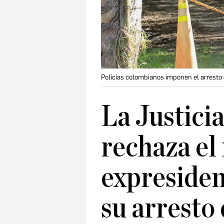
Policías colombianos imponen el arresto d
La Justici
rechaza el
expresiden
su arresto