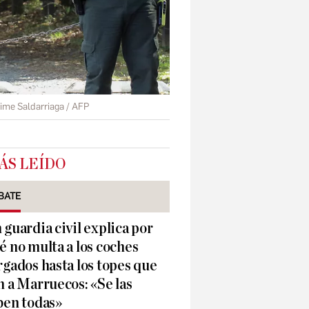
ime Saldarriaga / AFP
ÁS LEÍDO
BATE
 guardia civil explica por
é no multa a los coches
rgados hasta los topes que
n a Marruecos: «Se las
ben todas»