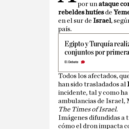
por un
ataque co
rebeldes hutíes
de
Yem
en el sur de
Israel
, seg
país.
Egipto y Turquía reali
conjuntos por primera
El Debate
Todos los afectados, que
han sido trasladados al
incidente, tal y como ha
ambulancias de Israel,
The Times of Israel
.
Imágenes difundidas a t
cómo el dron impacta c