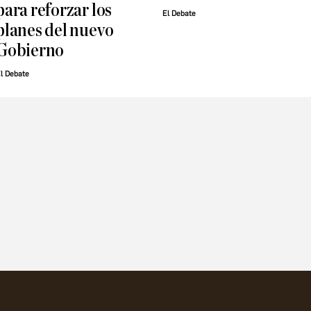
para reforzar los
El Debate
planes del nuevo
Gobierno
l Debate