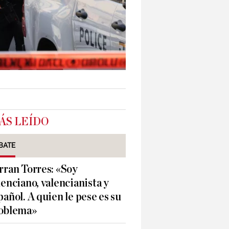
ÁS LEÍDO
BATE
rran Torres: «Soy
lenciano, valencianista y
pañol. A quien le pese es su
oblema»