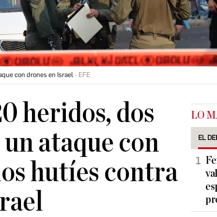
taque con drones en Israel
EFE
0 heridos, dos
LO M
r un ataque con
EL DE
Fe
los hutíes contra
va
es
srael
pr