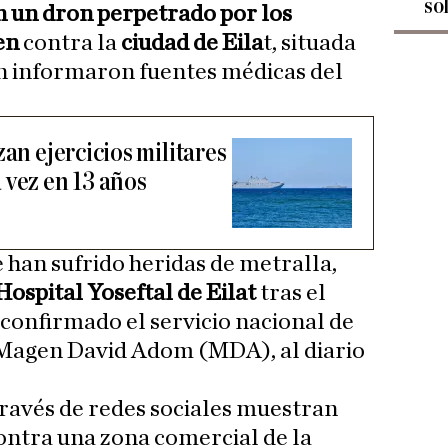
so
n un dron perpetrado por los
en
contra la
ciudad de Eila
t, situada
ún informaron fuentes médicas del
zan ejercicios militares
 vez en 13 años
 han sufrido heridas de metralla,
Hospital Yoseftal de Eilat
tras el
 confirmado el servicio nacional de
 Magen David Adom (MDA), al diario
ravés de redes sociales muestran
ontra una zona comercial de la