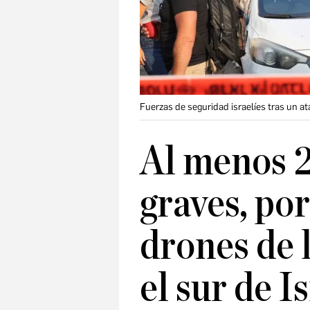
Fuerzas de seguridad israelíes tras un a
Al menos 2
graves, po
drones de 
el sur de I