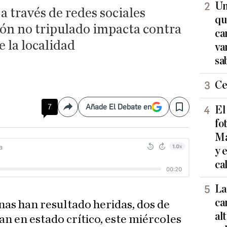
Un
 través de redes sociales
qu
ón no tripulado impacta contra
ca
 la localidad
va
sa
Ce
7
Añade El Debate en
El
Compartir
Save
fo
Ma
y 
ca
La
ca
nas han resultado heridas, dos de
al
an en estado crítico, este miércoles