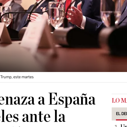
 Trump, este martes
naza a España
LO M
les ante la
EL DE