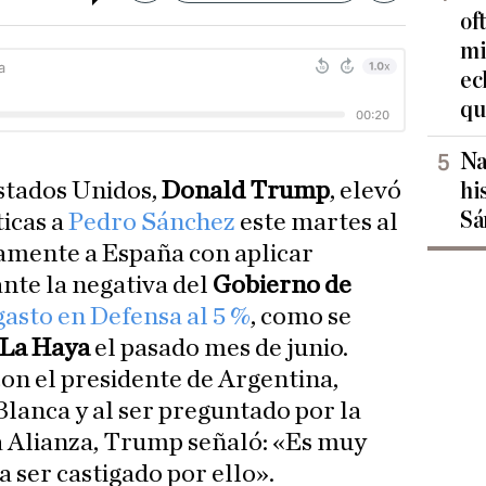
of
mi
ec
qu
Na
Estados Unidos,
Donald Trump
, elevó
hi
Sá
ticas a
Pedro Sánchez
este martes al
amente a España con aplicar
ante la negativa del
Gobierno de
asto en Defensa al 5 %
, como se
 La Haya
el pasado mes de junio.
on el presidente de Argentina,
 Blanca y al ser preguntado por la
a Alianza, Trump señaló: «Es muy
 ser castigado por ello».