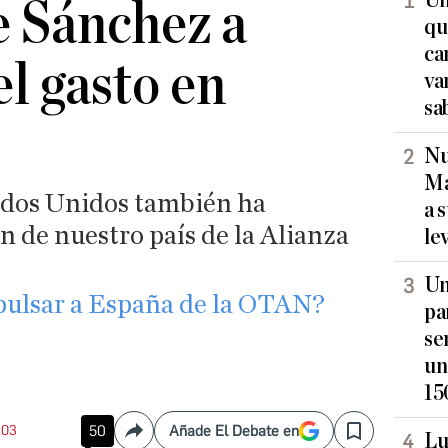
Un
e Sánchez a
qu
ca
l gasto en
va
sa
Nu
Ma
ados Unidos también ha
a 
n de nuestro país de la Alianza
le
Un
ulsar a España de la OTAN?
pa
se
un
15
:03
50
Añade El Debate en
Lu
Compartir
Save