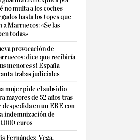
 guardia civil explica por
é no multa a los coches
rgados hasta los topes que
n a Marruecos: «Se las
ben todas»
eva provocación de
rruecos: dice que recibiría
sus menores si España
vanta trabas judiciales
a mujer pide el subsidio
ra mayores de 52 años tras
r despedida en un ERE con
a indemnización de
0.000 euros
is Fernández-Vega,