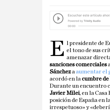
E
l presidente de 
el tono de sus crí
amenazar direct
sanciones comerciales
Sánchez
a
aumentar el g
acordó en la
cumbre de
Durante un encuentro c
Javier Milei
, en la Casa
posición de España en l
irrespetuoso» y «debería