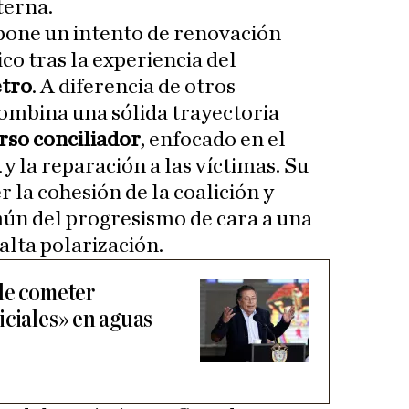
terna.
pone un intento de renovación
co tras la experiencia del
tro
. A diferencia de otros
combina una sólida trayectoria
rso conciliador
, enfocado en el
d
y la reparación a las víctimas. Su
 la cohesión de la coalición y
mún del progresismo de cara a una
lta polarización.
de cometer
iciales» en aguas