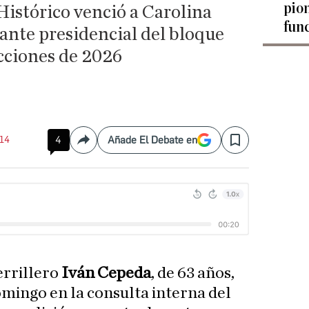
pio
Histórico venció a Carolina
fun
rante presidencial del bloque
ecciones de 2026
:14
4
Añade El Debate en
Compartir
Save
errillero
Iván Cepeda
, de 63 años,
omingo en la consulta interna del