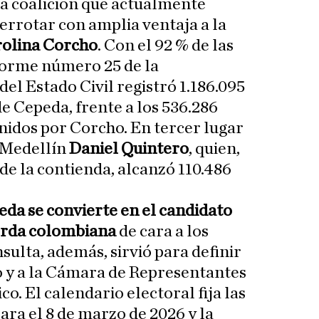
 la coalición que actualmente
errotar con amplia ventaja a la
olina Corcho
. Con el 92 % de las
forme número 25 de la
el Estado Civil registró 1.186.095
de Cepeda, frente a los 536.286
enidos por Corcho. En tercer lugar
e Medellín
Daniel Quintero
, quien,
de la contienda, alcanzó 110.486
da se convierte en el candidato
ierda colombiana
de cara a los
sulta, además, sirvió para definir
o y a la Cámara de Representantes
co. El calendario electoral fija las
para el 8 de marzo de 2026 y la