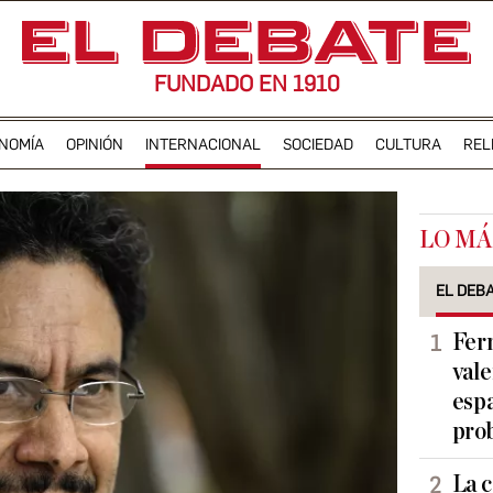
FUNDADO EN 1910
NOMÍA
OPINIÓN
INTERNACIONAL
SOCIEDAD
CULTURA
REL
LO MÁ
EL DEB
Ferr
vale
espa
pro
La c