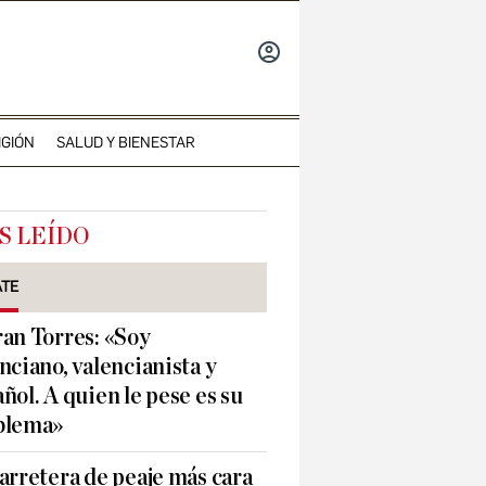
INICIAR
SESIÓN
IGIÓN
SALUD Y BIENESTAR
S LEÍDO
ATE
an Torres: «Soy
nciano, valencianista y
ñol. A quien le pese es su
blema»
arretera de peaje más cara