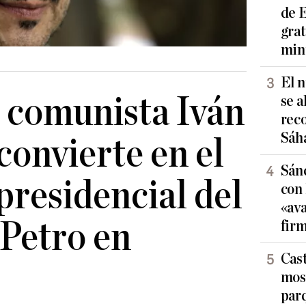
de E
grat
min
El 
 comunista Iván
se a
reco
Sáh
convierte en el
Sán
presidencial del
con
«ava
 Petro en
fir
Cast
mosq
parq