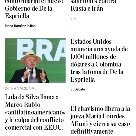
sanciones contra
conformarán el nuevo
Rusia e Irán
Gobierno de De la
Espriella
EFE
Mario Ramírez Millán
Estados Unidos
anuncia una ayuda de
1.000 millones de
dólares a Colombia
tras la toma de De la
Espriella
INTERNACIONAL
El Debate
Lula da Silva llama a
Marco Rubio
El chavismo libera a la
«antilatinoamericano»
jueza María Lourdes
y le culpa del conflicto
Afiuni y cierra su caso
comercial con EE.UU.
definitivamente