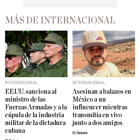
MÁS DE INTERNACIONAL
INTERNACIONAL
INTERNACIONAL
EE.UU. sanciona al
Asesinan a balazos en
ministro de las
México a un
Fuerzas Armadas y a la
influencer mientras
cúpula de la industria
transmitía en vivo
militar de la dictadura
junto a dos amigos
cubana
El Debate