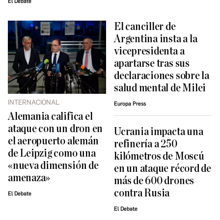
El Debate
El canciller de
Argentina insta a la
vicepresidenta a
apartarse tras sus
declaraciones sobre la
salud mental de Milei
INTERNACIONAL
Europa Press
Alemania califica el
ataque con un dron en
Ucrania impacta una
el aeropuerto alemán
refinería a 250
de Leipzig como una
kilómetros de Moscú
«nueva dimensión de
en un ataque récord de
amenaza»
más de 600 drones
contra Rusia
El Debate
El Debate