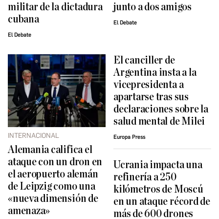
militar de la dictadura
junto a dos amigos
cubana
El Debate
El Debate
El canciller de
Argentina insta a la
vicepresidenta a
apartarse tras sus
declaraciones sobre la
salud mental de Milei
INTERNACIONAL
Europa Press
Alemania califica el
ataque con un dron en
Ucrania impacta una
el aeropuerto alemán
refinería a 250
de Leipzig como una
kilómetros de Moscú
«nueva dimensión de
en un ataque récord de
amenaza»
más de 600 drones