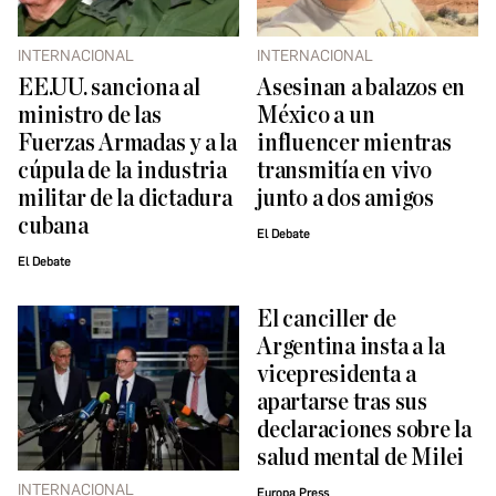
INTERNACIONAL
INTERNACIONAL
EE.UU. sanciona al
Asesinan a balazos en
ministro de las
México a un
Fuerzas Armadas y a la
influencer mientras
cúpula de la industria
transmitía en vivo
militar de la dictadura
junto a dos amigos
cubana
El Debate
El Debate
El canciller de
Argentina insta a la
vicepresidenta a
apartarse tras sus
declaraciones sobre la
salud mental de Milei
INTERNACIONAL
Europa Press