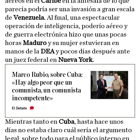
aéreos en el
Caribe
en la antesala de lo que
parecía podría ser una invasión a gran escala
de
Venezuela
. Al final, una espectacular
operación de inteligencia, poderío aéreo y
de guerra electrónica hizo que unas pocas
horas
Maduro
y su mujer estuvieran en
manos de la
DEA
y pocos días después ante
un juez federal en
Nueva York
.
Marco Rubio, sobre Cuba:
«Hay algo peor que un
comunista, un comunista
incompetente»
El Debate
Mientras tanto en
Cuba
, hasta hace unos
días no estaba claro cuál sería el argumento
legal, sobre todo para el público interno en