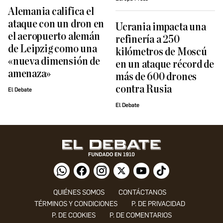
Alemania califica el
ataque con un dron en
Ucrania impacta una
el aeropuerto alemán
refinería a 250
de Leipzig como una
kilómetros de Moscú
«nueva dimensión de
en un ataque récord de
amenaza»
más de 600 drones
contra Rusia
El Debate
El Debate
QUIÉNES SOMOS
CONTÁCTANOS
TÉRMINOS Y CONDICIONES
P. DE PRIVACIDAD
P. DE COOKIES
P. DE COMENTARIOS