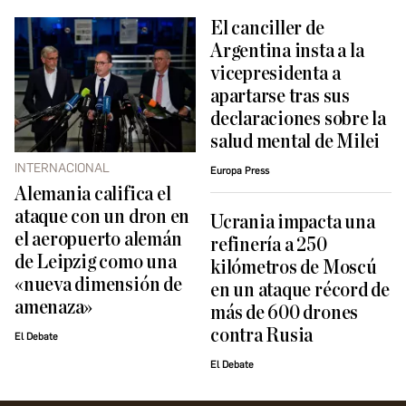
El canciller de
Argentina insta a la
vicepresidenta a
apartarse tras sus
declaraciones sobre la
salud mental de Milei
INTERNACIONAL
Europa Press
Alemania califica el
ataque con un dron en
Ucrania impacta una
el aeropuerto alemán
refinería a 250
de Leipzig como una
kilómetros de Moscú
«nueva dimensión de
en un ataque récord de
amenaza»
más de 600 drones
contra Rusia
El Debate
El Debate