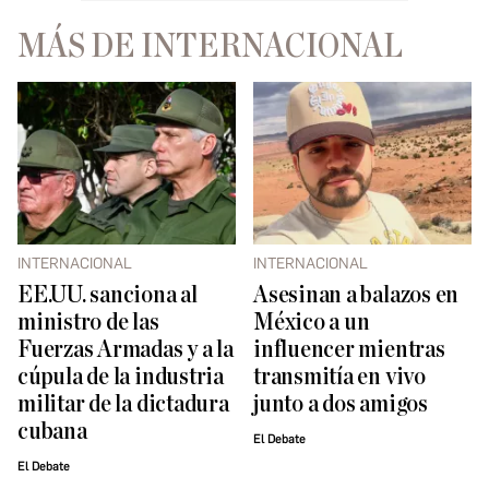
MÁS DE INTERNACIONAL
INTERNACIONAL
INTERNACIONAL
EE.UU. sanciona al
Asesinan a balazos en
ministro de las
México a un
Fuerzas Armadas y a la
influencer mientras
cúpula de la industria
transmitía en vivo
militar de la dictadura
junto a dos amigos
cubana
El Debate
El Debate