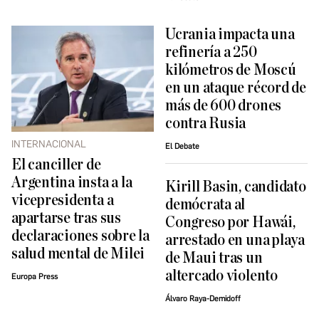
Ucrania impacta una
refinería a 250
kilómetros de Moscú
en un ataque récord de
más de 600 drones
contra Rusia
INTERNACIONAL
El Debate
El canciller de
Argentina insta a la
Kirill Basin, candidato
vicepresidenta a
demócrata al
apartarse tras sus
Congreso por Hawái,
declaraciones sobre la
arrestado en una playa
salud mental de Milei
de Maui tras un
altercado violento
Europa Press
Álvaro Raya-Demidoff