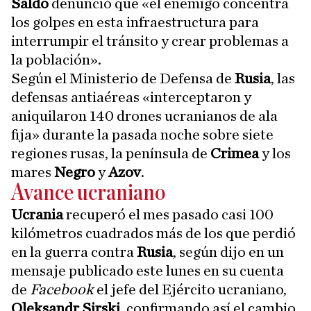
Saldo
denunció que «el enemigo concentra
los golpes en esta infraestructura para
interrumpir el tránsito y crear problemas a
la población».
Según el Ministerio de Defensa de
Rusia
, las
defensas antiaéreas «interceptaron y
aniquilaron 140 drones ucranianos de ala
fija» durante la pasada noche sobre siete
regiones rusas, la península de
Crimea
y los
mares
Negro
y
Azov
.
Avance ucraniano
Ucrania
recuperó el mes pasado casi 100
kilómetros cuadrados más de los que perdió
en la guerra contra
Rusia
, según dijo en un
mensaje publicado este lunes en su cuenta
de
Facebook
el jefe del Ejército ucraniano,
Oleksandr Sirski
, confirmando así el cambio