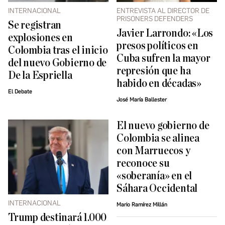
INTERNACIONAL
ENTREVISTA AL DIRECTOR DE
PRISONERS DEFENDERS
Se registran
Javier Larrondo: «Los
explosiones en
presos políticos en
Colombia tras el inicio
Cuba sufren la mayor
del nuevo Gobierno de
represión que ha
De la Espriella
habido en décadas»
El Debate
José María Ballester
El nuevo gobierno de
Colombia se alinea
con Marruecos y
reconoce su
«soberanía» en el
Sáhara Occidental
INTERNACIONAL
Mario Ramírez Millán
Trump destinará 1.000