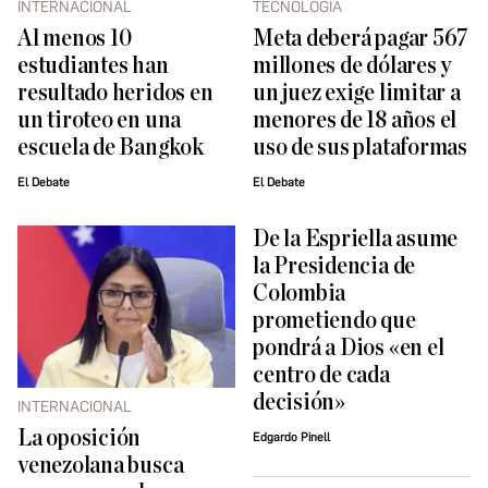
INTERNACIONAL
TECNOLOGÍA
Al menos 10
Meta deberá pagar 567
estudiantes han
millones de dólares y
resultado heridos en
un juez exige limitar a
un tiroteo en una
menores de 18 años el
escuela de Bangkok
uso de sus plataformas
El Debate
El Debate
De la Espriella asume
la Presidencia de
Colombia
prometiendo que
pondrá a Dios «en el
centro de cada
decisión»
INTERNACIONAL
La oposición
Edgardo Pinell
venezolana busca