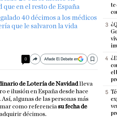
te
d que en el resto de España
co
egalado 40 décimos a los médicos
¿Q
ía que le salvaron la vida
Go
vi
in
¿D
0
Añade El Debate en
Compartir
Save
co
el
pr
inario de Lotería de Navidad
lleva
ro e ilusión en España desde hace
Té
. Así, algunas de las personas más
ex
ve
tomar como referencia
su fecha de
pr
 adquirir décimos.