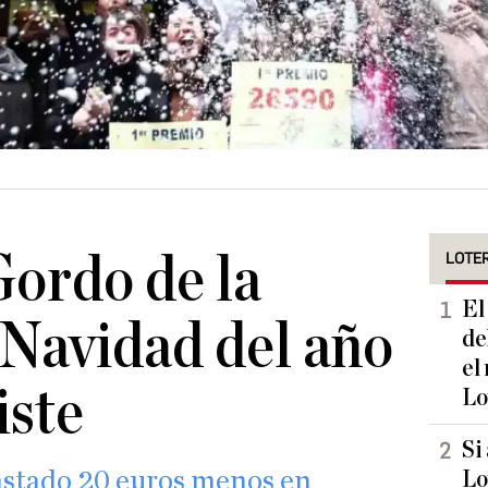
Gordo de la
LOTER
El
 Navidad del año
de
el
iste
Lo
Si
astado 20 euros menos en
Lo