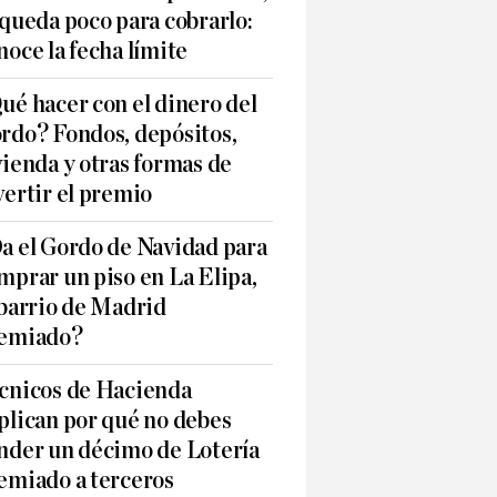
 queda poco para cobrarlo:
noce la fecha límite
ué hacer con el dinero del
rdo? Fondos, depósitos,
vienda y otras formas de
vertir el premio
a el Gordo de Navidad para
mprar un piso en La Elipa,
 barrio de Madrid
emiado?
cnicos de Hacienda
plican por qué no debes
nder un décimo de Lotería
emiado a terceros