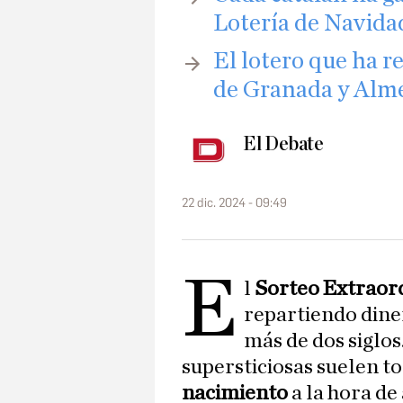
Lotería de Navida
El lotero que ha r
de Granada y Almer
El Debate
22 dic. 2024 - 09:49
E
l
Sorteo Extraord
repartiendo dine
más de dos siglos
supersticiosas suelen 
nacimiento
a la hora de