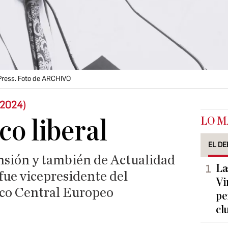
 Press. Foto de ARCHIVO
-2024)
LO M
co liberal
EL DE
nsión y también de Actualidad
La
ue vicepresidente del
Vi
nco Central Europeo
pe
cl