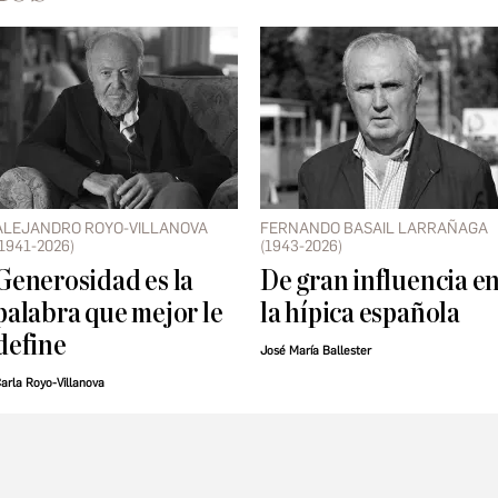
ALEJANDRO ROYO-VILLANOVA
FERNANDO BASAIL LARRAÑAGA
(1941-2026)
(1943-2026)
Generosidad es la
De gran influencia e
palabra que mejor le
la hípica española
define
José María Ballester
arla Royo-Villanova