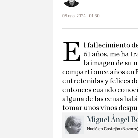
08 ago. 2024 - 01:30
E
l fallecimiento 
61 años, me ha t
la imagen de su 
compartí once años en E
entretenidas y felices d
entonces cuando conocí
alguna de las cenas ha
tomar unos vinos despué
Miguel Ángel B
Nació en Castejón (Navarra) 