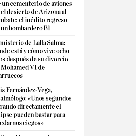
 un cementerio de aviones
 el desierto de Arizona al
mbate: el inédito regreso
 un bombardero B1
 misterio de Lalla Salma:
nde está y cómo vive ocho
os después de su divorcio
 Mohamed VI de
rruecos
is Fernández-Vega,
talmólogo: «Unos segundos
rando directamente el
lipse pueden bastar para
edarnos ciegos»