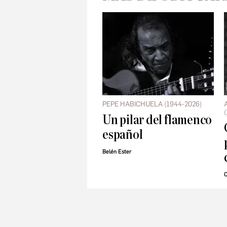
PEPE HABICHUELA (1944-2026)
Un pilar del flamenco
español
Belén Ester
C