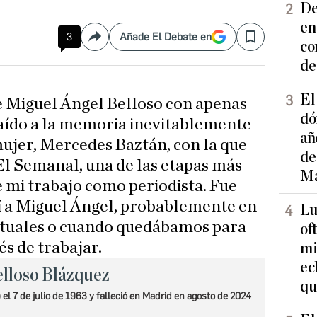
De
en
3
Añade El Debate en
Compartir
Save
co
de
El
de Miguel Ángel Belloso con apenas
dó
raído a la memoria inevitablemente
añ
mujer, Mercedes Baztán, con la que
de
l Semanal, una de las etapas más
Ma
e mi trabajo como periodista. Fue
 a Miguel Ángel, probablemente en
Lu
bituales o cuando quedábamos para
of
s de trabajar.
mi
ec
elloso Blázquez
qu
el 7 de julio de 1963 y falleció en Madrid en agosto de 2024