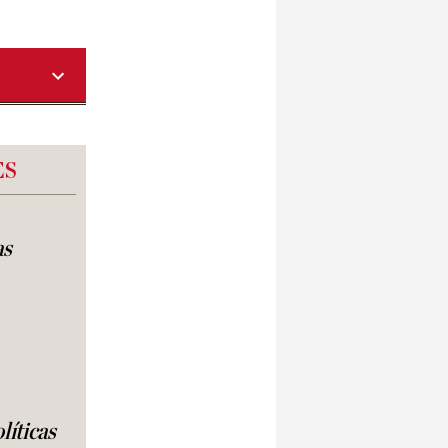
ES
as
líticas