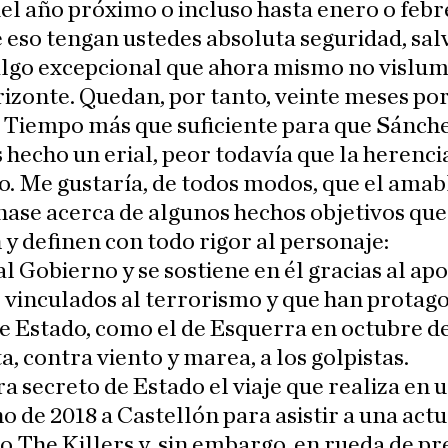
del año próximo o incluso hasta enero o febr
 eso tengan ustedes absoluta seguridad, sal
algo excepcional que ahora mismo no visl
rizonte. Quedan, por tanto, veinte meses po
 Tiempo más que suficiente para que Sánche
s hecho un erial, peor todavía que la herenci
. Me gustaría, de todos modos, que el amab
nase acerca de algunos hechos objetivos que
n y definen con todo rigor al personaje:
 al Gobierno y se sostiene en él gracias al ap
 vinculados al terrorismo y que han protag
e Estado, como el de Esquerra en octubre de
ta, contra viento y marea, a los golpistas.
ra secreto de Estado el viaje que realiza en 
o de 2018 a Castellón para asistir a una act
o The Killers y, sin embargo, en rueda de pr