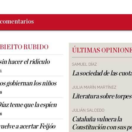
comentarios
 BIEITO RUBIDO
ÚLTIMAS OPINION
sin hacer el ridículo
SAMUEL DÍAZ
51
La sociedad de las cuot
s gobiernan los niños
JULIA MARÍN MARTÍNEZ
39
Literatura sobre torpes
íaz teme que la espíen
JULIÁN SALCEDO
36
Cataluña vulnera la
vuelve a acertar Feijóo
Constitución con sus po