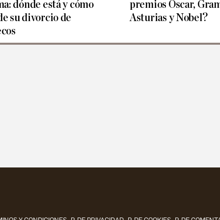
lma: dónde está y cómo
premios Oscar, Gram
de su divorcio de
Asturias y Nobel?
cos