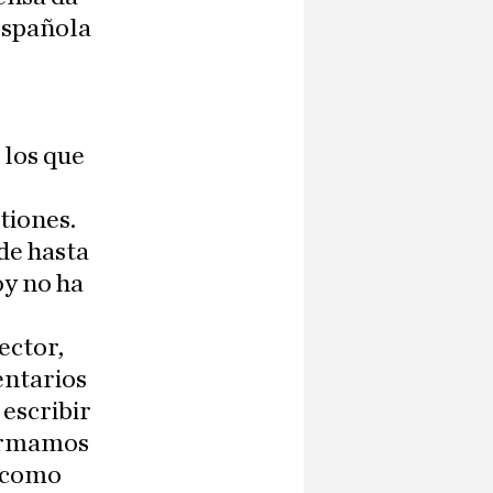
española
 los que
tiones.
 de hasta
oy no ha
ector,
entarios
 escribir
formamos
 como