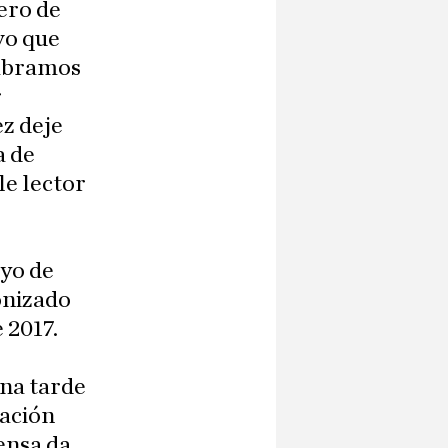
ero de
vo que
umbramos
r
z deje
a de
le lector
oyo de
onizado
 2017.
una tarde
uación
ensa da