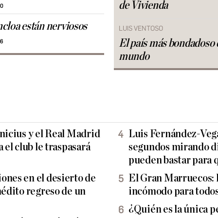
de Vivienda
10
cloa están nerviosos
LUIS VENTOSO
El país más bondadoso 
06
mundo
nicius y el Real Madrid
Luis Fernández-Vega
 el club le traspasará
segundos mirando di
pueden bastar para 
ones en el desierto de
El Gran Marruecos: l
nédito regreso de un
incómodo para todos
¿Quién es la única p