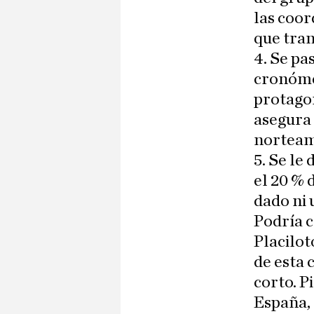
las coo
que tra
4. Se pa
cronómet
protagon
asegura
norteam
5. Se le
el 20 % 
dado ni 
Podría c
Placilot
de esta 
corto. P
España,