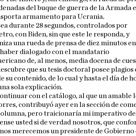
rdenadas del buque de guerra de la Armada 
nsporta armamento para Ucrania.
sea durante 28 segundos, controlados por
ro, con Biden, sin que este le responda, y
iza una rueda de prensa de diez minutos en
 haber dialogado con el mandatario
ericano de, al menos, media docena de cues
 descubre que su tesis doctoral posee plagios
de su contenido, de lo cual y hasta el día de h
una sola explicación.
ontinuar con el catálogo, al que un amable l
orres, contribuyó ayer en la sección de com
columna, pero traicionaría mi imperativo de
iense usted si de verdad nosotros, que con
 nos merecemos un presidente de Gobierno