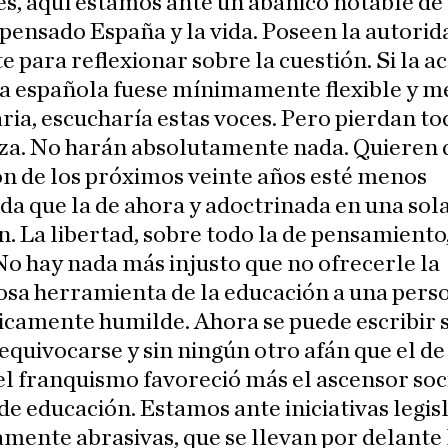
s, aquí estamos ante un abanico notable de
pensado España y la vida. Poseen la autorid
te para reflexionar sobre la cuestión. Si la a
da española fuese mínimamente flexible y 
ria, escucharía estas voces. Pero pierdan to
za. No harán absolutamente nada. Quieren 
n de los próximos veinte años esté menos
da que la de ahora y adoctrinada en una sol
n. La libertad, sobre todo la de pensamiento,
No hay nada más injusto que no ofrecerle la
osa herramienta de la educación a una pers
camente humilde. Ahora se puede escribir 
 equivocarse y sin ningún otro afán que el d
 el franquismo favoreció más el ascensor soc
 de educación. Estamos ante iniciativas legis
mente abrasivas, que se llevan por delante 