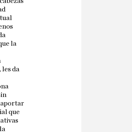
 cabezas
ad
ctual
menos
da
que la
a
 les da
ona
sin
e aportar
ial que
lativas
la