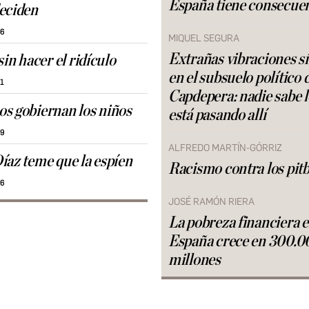
España tiene consecue
eciden
46
MIQUEL SEGURA
Extrañas vibraciones s
sin hacer el ridículo
en el subsuelo político 
51
Capdepera: nadie sabe 
s gobiernan los niños
está pasando allí
39
ALFREDO MARTÍN-GÓRRIZ
íaz teme que la espíen
Racismo contra los pitb
36
JOSÉ RAMÓN RIERA
La pobreza financiera 
España crece en 300.0
millones