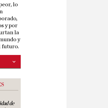
peor, lo
ón
borado,
os y por
urtan la
l mundo y
l futuro.
ES
lidad de