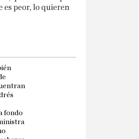
e es peor, lo quieren
bién
de
cuentran
ndrés
 a fondo
ministra
no