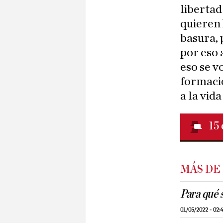
libertad 
quieren 
basura, 
por eso 
eso se v
formació
a la vida
15
MÁS DE
Para qué s
01/05/2022 - 02: