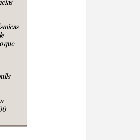
ncias
ísmicas
de
lo que
ulls
en
00