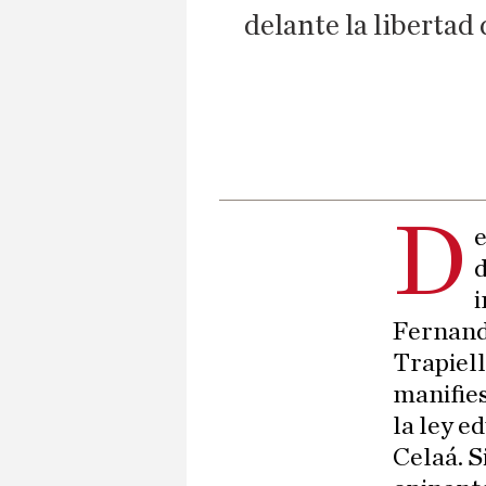
delante la libertad 
D
e
d
i
Fernando
Trapiell
manifies
la ley e
Celaá. S