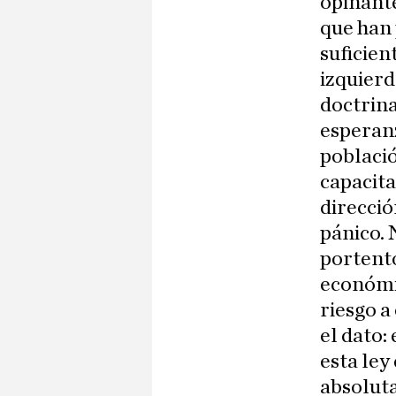
opinante
que han 
suficien
izquier
doctrina
esperan
població
capacita
direcció
pánico. 
portent
económi
riesgo a
el dato:
esta ley
absoluta