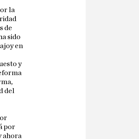
or la
ridad
s de
ha sido
ajoy en
uesto y
reforma
rma,
d del
por
á por
y ahora