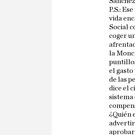
Sánchez
P.S.: Es
vida enc
Social c
coger un
afrentad
la Monc
puntillo
el gasto
de las p
dice el 
sistema
compensa
¿Quién e
advertir
aprobarl