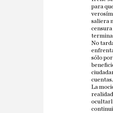
para que
verosími
saliera 
censura
terminal
No tarda
enfrent
sólo por
benefici
ciudadan
cuentas.
La moció
realidad
ocultarl
continui