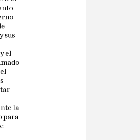
tanto
ierno
de
y sus
y el
gamado
 el
os
star
nte la
o para
de