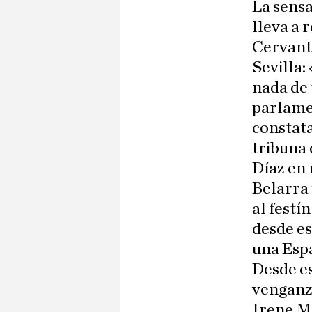
La sensa
lleva a 
Cervante
Sevilla:
nada de 
parlamen
constata
tribuna 
Díaz en
Belarra 
al festí
desde es
una Espa
Desde es
venganza
Irene M