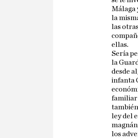
se le in
Málaga y
la misma
las otra
compañer
ellas.
Sería pe
la Guard
desde al
infanta 
económi
familiar
también 
ley del 
magnánim
los adve