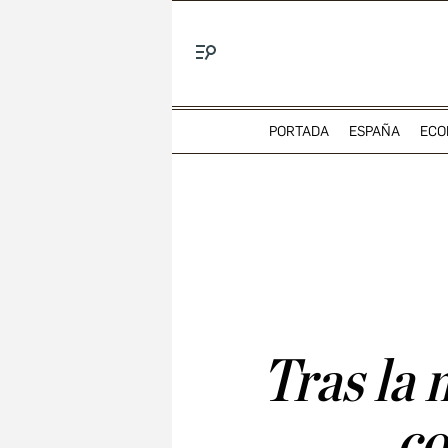
Menú
PORTADA
ESPAÑA
ECO
Tras la 
co