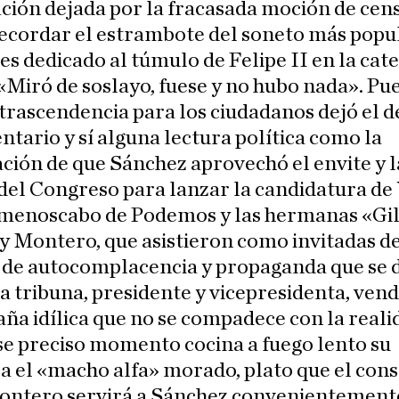
ción dejada por la fracasada moción de ce
recordar el estrambote del soneto más popu
s dedicado al túmulo de Felipe II en la cat
 «Miró de soslayo, fuese y no hubo nada». Pue
trascendencia para los ciudadanos dejó el 
tario y sí alguna lectura política como la
ción de que Sánchez aprovechó el envite y l
del Congreso para lanzar la candidatura de
 menoscabo de Podemos y las hermanas «Gil
y Montero, que asistieron como invitadas d
n de autocomplacencia y propaganda que se 
a tribuna, presidente y vicepresidenta, ven
ña idílica que no se compadece con la reali
e preciso momento cocina a fuego lento su
 el «macho alfa» morado, plato que el cons
ontero servirá a Sánchez convenientemente