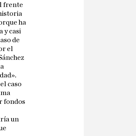
l frente
historia
porque ha
 y casi
caso de
r el
 Sánchez
la
idad».
 el caso
rama
r fondos
ría un
ue