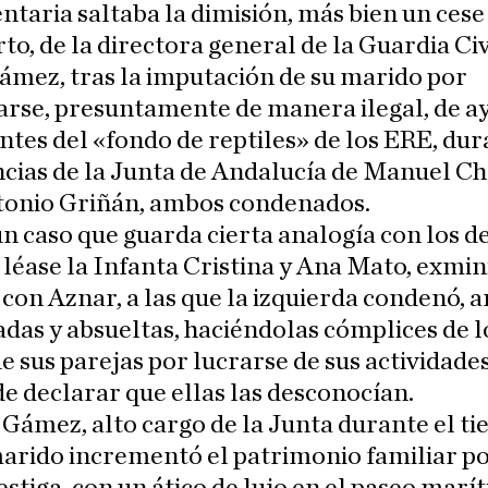
taria saltaba la dimisión, más bien un cese
to, de la directora general de la Guardia Civ
mez, tras la imputación de su marido por
arse, presuntamente de manera ilegal, de a
tes del «fondo de reptiles» de los ERE, dur
cias de la Junta de Andalucía de Manuel Ch
tonio Griñán, ambos condenados.
un caso que guarda cierta analogía con los d
 léase la Infanta Cristina y Ana Mato, exmin
con Aznar, a las que la izquierda condenó, a
adas y absueltas, haciéndolas cómplices de l
de sus parejas por lucrarse de sus actividades 
de declarar que ellas las desconocían.
Gámez, alto cargo de la Junta durante el t
arido incrementó el patrimonio familiar po