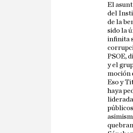
El asunt
del Inst
de la be
sido la 
infinita
corrupc
PSOE, di
y el gru
moción d
Eso y Ti
haya ped
liderada
públicos
asimismo
quebrant