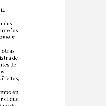
il,
yudas
ante las
aves y
e otras
istra de
ntes de
os
ilícitas,
iempo en
r el que