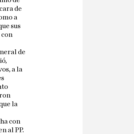
timo de
cara de
como a
que sus
 con
eneral de
ió,
os, a la
es
nto
aron
que la
cha con
n al PP.