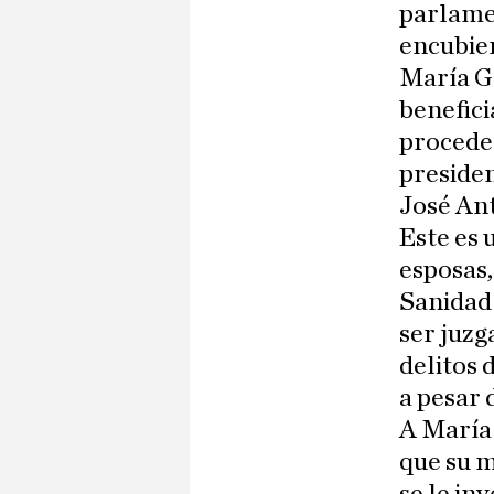
parlamen
encubier
María Gá
benefici
proceden
presiden
José An
Este es 
esposas,
Sanidad 
ser juzg
delitos 
a pesar 
A María 
que su m