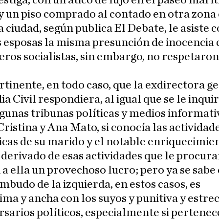
vestiga, con un ático de lujo en el paseo marí
 un piso comprado al contado en otra zona 
 ciudad, según publica El Debate, le asiste 
s esposas la misma presunción de inocencia 
os socialistas, sin embargo, no respetaron
rtinente, en todo caso, que la exdirectora g
ia Civil respondiera, al igual que se le inquir
gunas tribunas políticas y medios informativ
Cristina y Ana Mato, si conocía las actividad
cas de su marido y el notable enriquecimie
 derivado de esas actividades que le procur
a ella un provechoso lucro; pero ya se sabe 
embudo de la izquierda, en estos casos, es
a y ancha con los suyos y punitiva y estre
rsarios políticos, especialmente si pertenece