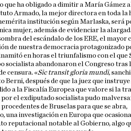
o que ha obligado a dimitir a María Gámez a
ituto Armado, la mejor directora en toda la 
nemérita institución según Marlaska, será 
única mujer, además de evidenciar la alargada
 sombra del escándalo de los ERE, el mayor 
ión de nuestra democracia protagonizado po
namitó en horas el triunfalismo con el que
po socialista abandonaron el Congreso tras 
e censura. «
Sic transit gloria mundi
, sanch
to Berni, después de que la juez que instruye
ido a la Fiscalía Europea que valore si la t
 por el exdiputado socialista pudo malversa
 procedentes de Bruselas para que se abra,
, una investigación en Europa que ocasiona
o reputacional notable al Gobierno, algo q