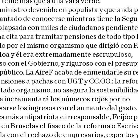
 teme más que a una vara verde.
e ministro devenido en populista y que anda p
antado de conocerse mientras tiene la Segu
olapsada con miles de ciudadanos pendiente
a cita para tramitar pensiones de todo tipo 
o por el mismo organismo que dirigió con R
loa y él era extremadamente escrupuloso,
so con el Gobierno, y riguroso con el presup
 público. La AireF acaba de enmendarle su 
ensiones a pachas con UGT y CC.OO.: la refo
citado organismo, no asegura la sostenibilida
 e incrementará los números rojos por no
rse los ingresos con el aumento del gasto.
s más antipatriota e irresponsable, Feijóo 
 en Bruselas el fiasco de la reforma o Escriv
a con el rechazo de empresarios, expertos 