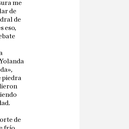
nsura me
lar de
edral de
s eso,
debate
a
 Yolanda
da»,
e piedra
dieron
diendo
dad.
orte de
 frío