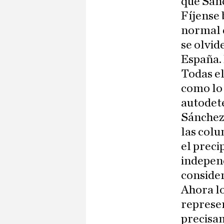
que Sánc
Fíjense 
normal q
se olvid
España. 
Todas el
como lo
autodet
Sánchez,
las colu
el preci
independ
consider
Ahora lo
represe
precisam