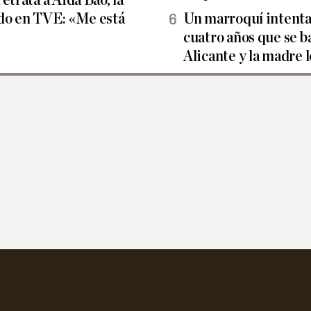
etrata a Aida Bao, la
ndo en TVE: «Me está
Un marroquí intenta 
cuatro años que se b
Alicante y la madre l