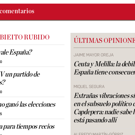
comentarios
 BIEITO RUBIDO
ÚLTIMAS OPINION
ale España?
JAIME MAYOR OREJA
30
Ceuta y Melilla: la debi
España tiene consecue
V un partido de
s?
MIQUEL SEGURA
30
Extrañas vibraciones s
en el subsuelo político 
o ganó las elecciones
Capdepera: nadie sabe 
25
está pasando allí
 para tiempos recios
ALFREDO MARTÍN-GÓRRIZ