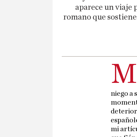
aparece un viaje 
romano que sostiene 
niego a 
momento 
deterior
españole
mi artíc