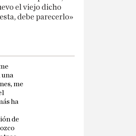
evo el viejo dicho
esta, debe parecerlo»
 me
n una
ones, me
el
más ha
ión de
nozco