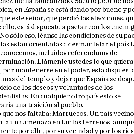
hez me ha radicalizado. Saca lo peor de nos
bien, en España se está dando por bueno y p
ue este señor, que perdió las elecciones, qu
e ello, está dispuesto a pactar con los enemi
No sólo eso, léanse las condiciones de su pac
las están orientadas a desmantelar el país t
 conocemos, incluidos referéndums de
erminación. Llámenle ustedes lo que quiera
 por mantenerse en el poder, está dispuesto
mnas del templo y dejar que España se desp
picio de los deseos y voluntades de los
entistas. En cualquier otro país esto se
aría una traición al pueblo.
 que nos faltaba: Marruecos. Un país vecin
nta una amenaza en tantos terrenos, aunqu
ente por ello, por su vecindad y por los rie