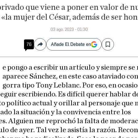
privado que viene a poner en valor de nu
«la mujer del César, además de ser hon
03 ago. 2023 - 01:30
76
Añade El Debate en
Compartir
Save
M
e pongo a escribir un artículo y siempre se
aparece Sánchez, en este caso ataviado co
gorra tipo Tony Leblanc. Por eso, en ocasi
seguir escribiendo. Es difícil querer hablar d
político actual y orillar al personaje que 
ado la situación y la convivencia entre los
s. Alguien me reprochó la falta de moderac
ulo de ayer. Tal vez le asistía la razón. Reco