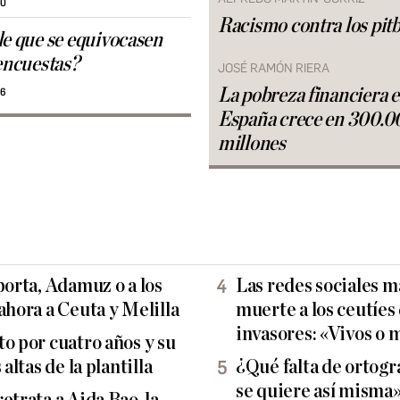
30
Racismo contra los pitb
le que se equivocasen
 encuestas?
JOSÉ RAMÓN RIERA
La pobreza financiera 
56
España crece en 300.0
millones
porta, Adamuz o a los
Las redes sociales 
ahora a Ceuta y Melilla
muerte a los ceutíes
invasores: «Vivos o 
o por cuatro años y su
altas de la plantilla
¿Qué falta de ortogra
se quiere así misma