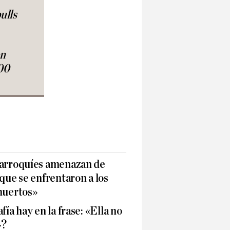
ulls
en
00
marroquíes amenazan de
 que se enfrentaron a los
muertos»
fía hay en la frase: «Ella no
»?