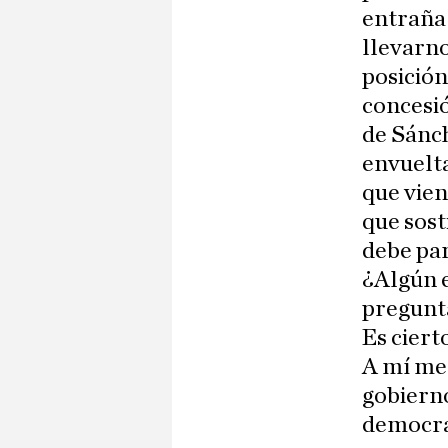
entraña 
llevarn
posición
concesió
de Sánch
envuelta
que vien
que sost
debe pa
¿Algún e
pregunt
Es ciert
A mí me 
gobierno
democrac