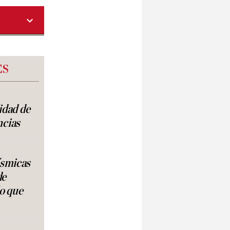
ES
lidad de
ncias
ísmicas
de
lo que