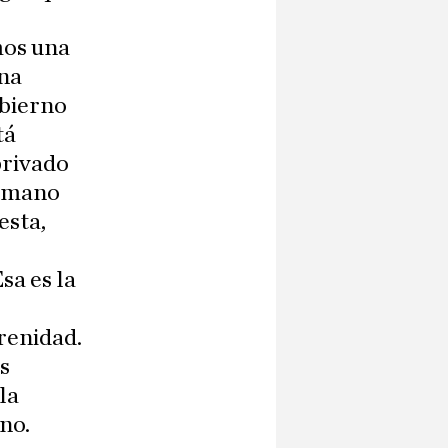
mos una
una
obierno
tá
privado
romano
esta,
sa es la
renidad.
s
la
no.