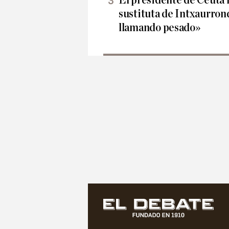
El presidente de Ceuta r
sustituta de Intxaurro
llamando pesado»