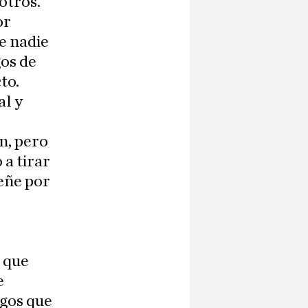
otros.
or
e nadie
gos de
to.
al y
n, pero
 a tirar
eñe por
o que
e
sgos que