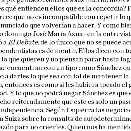
rá preguntado Sánchez a sus interlocutores
s qué entienden ellos que es la concordia? P
arece que no es incompatible con repetir lo 
nunciado que volverían a hacer. Y como bie
o domingo José María Aznar en la entrevist
ó a
El Debate
, de lo único que no se puede ac
pendentistas es de mentir. Ellos dicen con t
 lo que quieren y no piensan parar hasta logr
se encuentran con un tipo como Sánchez qu
o a darles lo que sea con tal de mantener la
, entonces es como si les hubiera tocado el
ad. Y lo que no podrá negar Sánchez es que 
cho reiteradamente que éste es solo un pas
 independencia. Según Esquerra las negocia
n Suiza sobre la consulta de autodetermina
azón para no creerles. Quien nos ha mentid