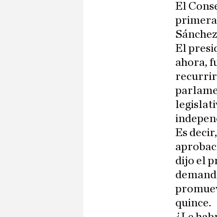
El Conse
primera
Sánchez
El presi
ahora, f
recurrir
parlamen
legislat
indepen
Es decir
aprobaci
dijo el 
demanda
promueve
quince.