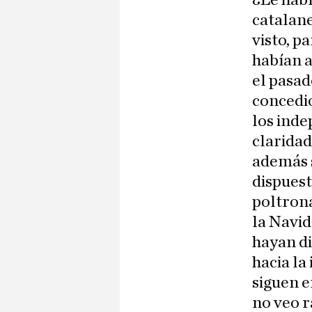
¿Le hab
catalane
visto, p
habían a
el pasad
concedi
los inde
claridad
además 
dispuest
poltrona
la Navid
hayan di
hacia la
siguen e
no veo r