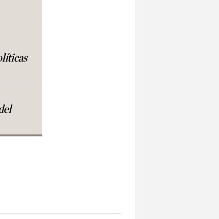
líticas
del