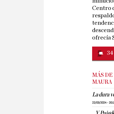
minucios
Centro d
respald
tendenci
descende
ofrecía 
34
MÁS DE
MAURA
La dura v
22/03/2024 - 20:
...Y Puig