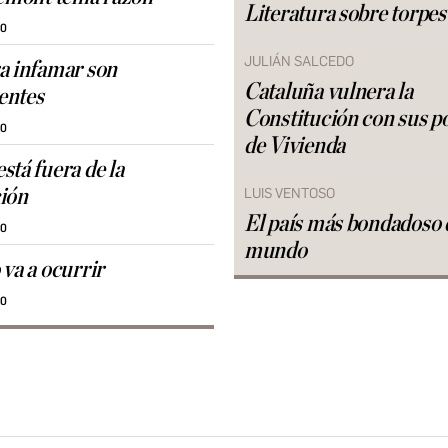
Literatura sobre torpes
30
JULIÁN SALCEDO
a infamar son
Cataluña vulnera la
entes
Constitución con sus po
30
de Vivienda
stá fuera de la
ión
LUIS VENTOSO
El país más bondadoso 
30
mundo
 va a ocurrir
30