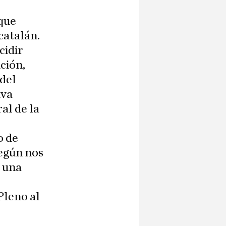
que
catalán.
cidir
ción,
 del
iva
al de la
o de
según nos
o una
Pleno al