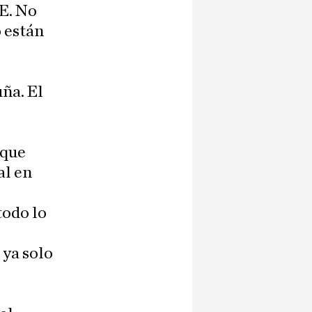
OE. No
 están
ña. El
 que
al en
todo lo
 ya solo