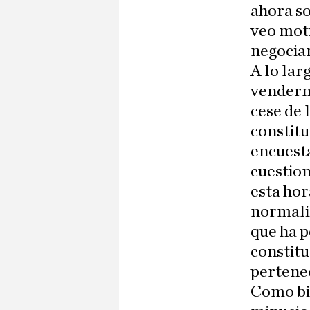
ahora so
veo moti
negocia
A lo lar
venderno
cese de 
constitu
encuest
cuestion
esta hor
normaliz
que ha p
constitu
pertene
Como bi