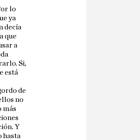
or lo
que ya
n decía
a que
usar a
oda
arlo. Si,
e está
 gordo de
ellos no
o más
ciones
ción. Y
o hasta