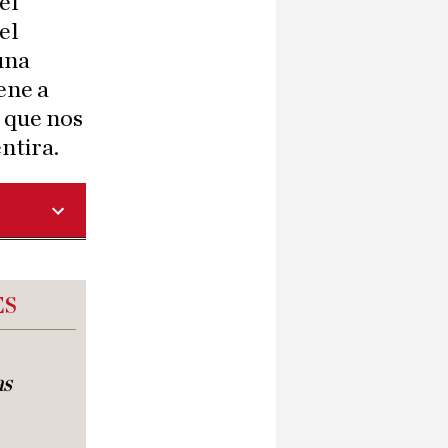
el
el
una
iene a
 que nos
ntira.
ES
as