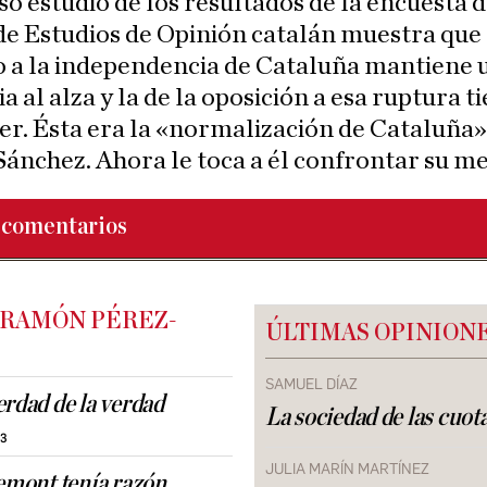
o estudio de los resultados de la encuesta d
e Estudios de Opinión catalán muestra que 
o a la independencia de Cataluña mantiene 
a al alza y la de la oposición a esa ruptura t
r. Ésta era la «normalización de Cataluña»
Sánchez. Ahora le toca a él confrontar su me
comentarios
 RAMÓN PÉREZ-
ÚLTIMAS OPINION
SAMUEL DÍAZ
erdad de la verdad
La sociedad de las cuot
13
JULIA MARÍN MARTÍNEZ
demont tenía razón