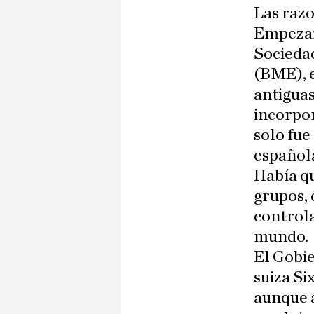
Las razo
Empezar
Socieda
(BME), e
antiguas
incorpor
solo fue
española
Había qu
grupos, 
controla
mundo.
El Gobi
suiza Si
aunque 