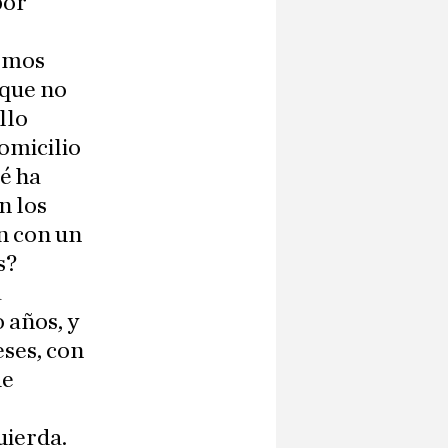
por
ismos
 que no
llo
domicilio
é ha
n los
n con un
s?
a
 años, y
eses, con
ue
uierda.