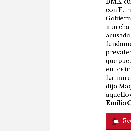
BME, cua
con Ferr
Gobierno
marcha a
acusado 
fundame
prevalec
que pue
en los i
La march
dijo Maq
aquello 
Emilio 
5
c