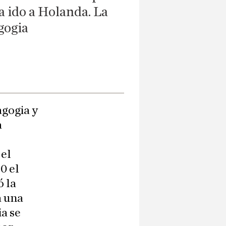
ha ido a Holanda. La
gogia
agogia y
a
 el
0 el
ó la
a una
ia se