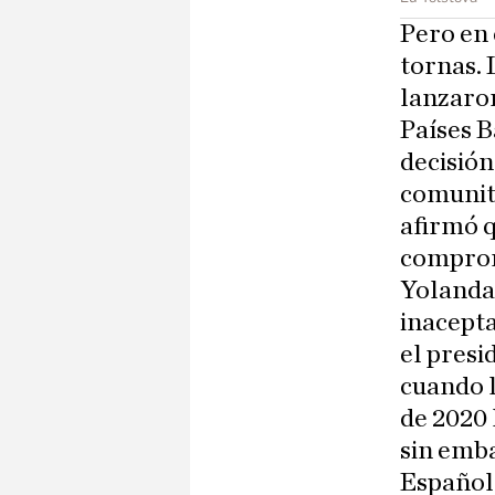
Pero en 
tornas.
lanzaron
Países B
decisión
comunita
afirmó q
comprom
Yolanda 
inacepta
el presi
cuando l
de 2020 
sin emba
Español