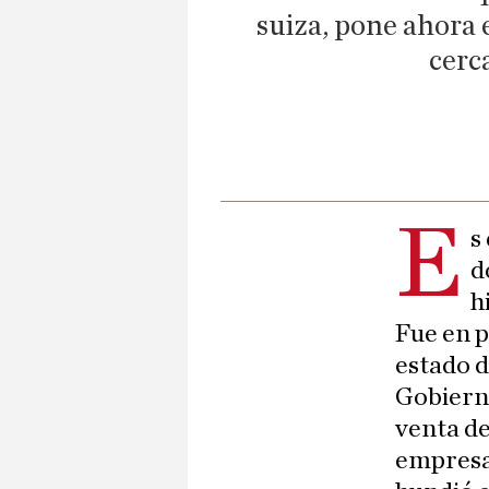
suiza, pone ahora e
cerc
E
s
d
h
Fue en p
estado d
Gobierno
venta de
empresa 