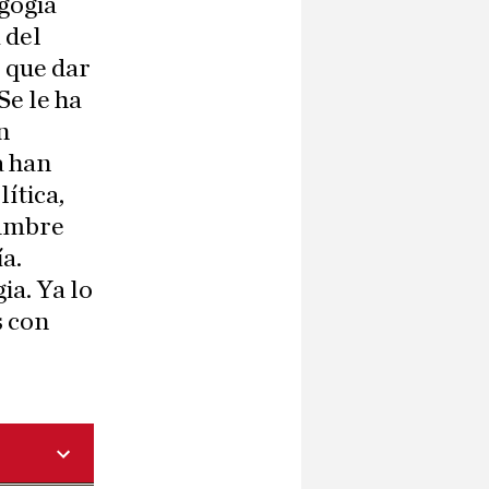
gogia
 del
 que dar
Se le ha
n
a han
ítica,
dumbre
a.
ia. Ya lo
s con