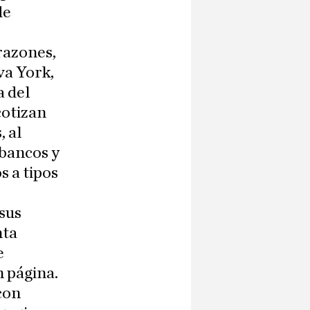
de
 razones,
va York,
a del
cotizan
, al
 bancos y
s a tipos
 sus
nta
e
 página.
 con