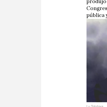
produjo
Congreso
pública 
Lu Tolstova