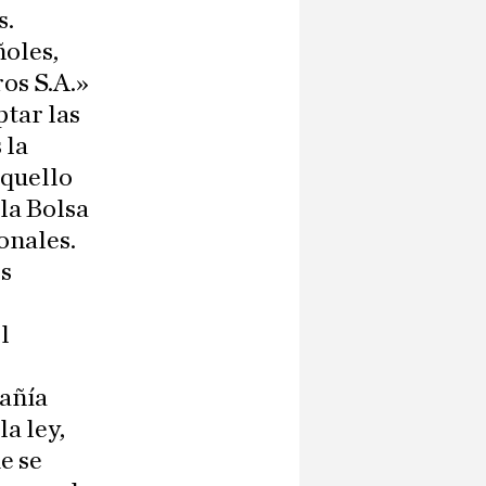
s.
oles,
os S.A.»
tar las
 la
aquello
la Bolsa
onales.
es
l
pañía
a ley,
e se