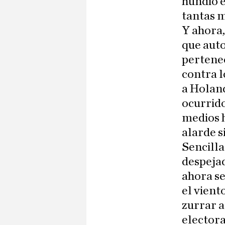
hundió 
tantas 
Y ahora,
que auto
pertenec
contra l
a Holand
ocurrido
medios 
alarde s
Sencilla
despejad
ahora se
el vient
zurrar a
electora