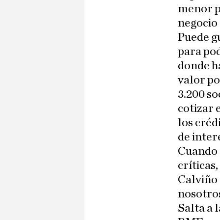
menor p
negocio 
Puede gu
para pod
donde ha
valor po
3.200 so
cotizar 
los créd
de inter
Cuando e
críticas
Calviño 
nosotro
Salta a 