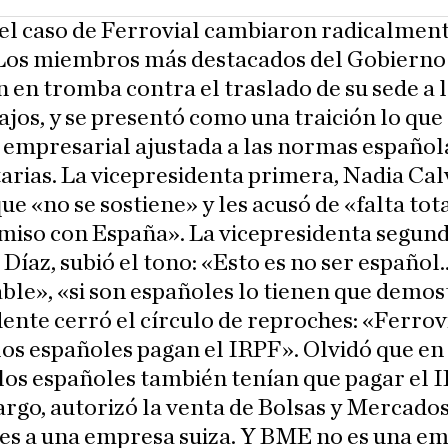
el caso de Ferrovial cambiaron radicalment
 Los miembros más destacados del Gobierno
 en tromba contra el traslado de su sede a 
ajos, y se presentó como una traición lo que
 empresarial ajustada a las normas español
rias. La vicepresidenta primera, Nadia Cal
ue «no se sostiene» y les acusó de «falta tot
iso con España». La vicepresidenta segund
Díaz, subió el tono: «Esto es no ser español
ble», «si son españoles lo tienen que demos
dente cerró el círculo de reproches: «Ferrovi
os españoles pagan el IRPF». Olvidó que e
los españoles también tenían que pagar el I
rgo, autorizó la venta de Bolsas y Mercado
es a una empresa suiza. Y BME no es una e