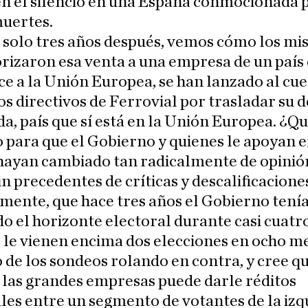
en el silencio en una España conmocionada 
muertes.
 solo tres años después, vemos cómo los m
rizaron esa venta a una empresa de un país
e a la Unión Europea, se han lanzado al cue
os directivos de Ferrovial por trasladar su 
a, país que sí está en la Unión Europea. ¿Qu
 para que el Gobierno y quienes le apoyan e
hayan cambiado tan radicalmente de opinió
in precedentes de críticas y descalificacione
mente, que hace tres años el Gobierno tení
o el horizonte electoral durante casi cuatro
 le vienen encima dos elecciones en ocho m
o de los sondeos rolando en contra, y cree q
 las grandes empresas puede darle réditos
les entre un segmento de votantes de la izq