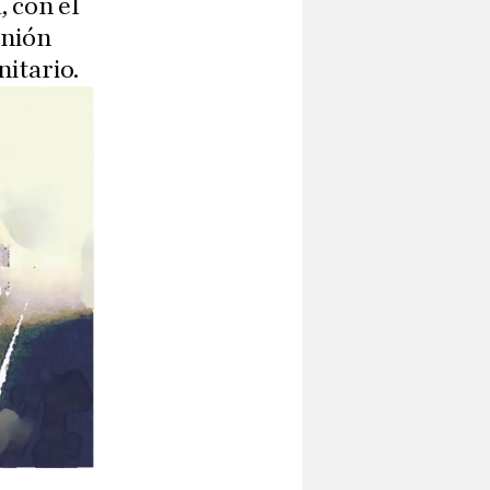
 con el
inión
nitario.