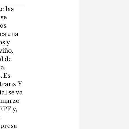
e las
 se
los
 es una
as y
viño,
al de
a,
… Es
trar». Y
al se va
n marzo
RPF y,
s
mpresa