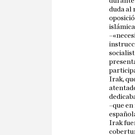
durante 
duda al 
oposició
islámica
–«necesi
instrucc
socialis
presenta
particip
Irak, qu
atentado
dedicab
–que en 
española
Irak fue
cobertu