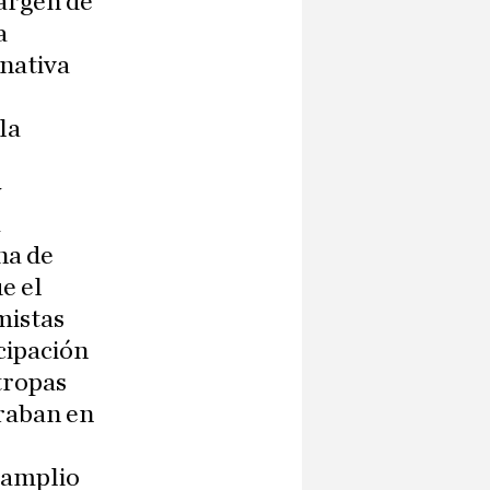
margen de
a
rnativa
la
y
a
na de
e el
mistas
cipación
tropas
traban en
 amplio