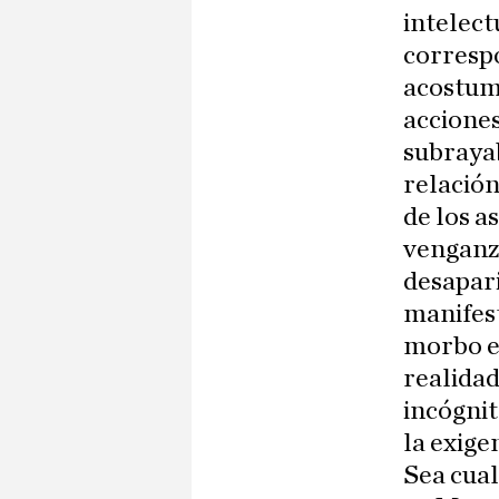
intelect
correspo
acostum
acciones
subrayab
relación
de los a
venganza
desapari
manifes
morbo e
realidad
incógnit
la exige
Sea cual