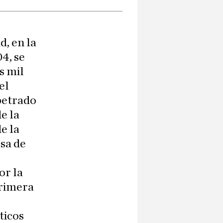
d, en la
4, se
s mil
el
petrado
e la
e la
sa de
or la
primera
ticos