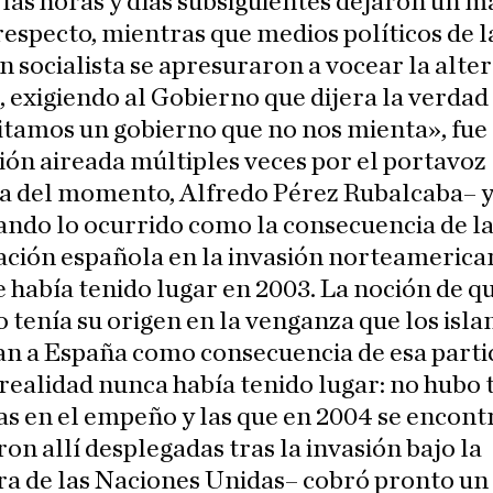
las horas y días subsiguientes dejaron un 
respecto, mientras que medios políticos de l
n socialista se apresuraron a vocear la alte
, exigiendo al Gobierno que dijera la verdad
tamos un gobierno que no nos mienta», fue 
ión aireada múltiples veces por el portavoz
ta del momento, Alfredo Pérez Rubalcaba– 
ndo lo ocurrido como la consecuencia de l
ación española en la invasión norteamerica
e había tenido lugar en 2003. La noción de qu
 tenía su origen en la venganza que los isla
an a España como consecuencia de esa parti
realidad nunca había tenido lugar: no hubo 
s en el empeño y las que en 2004 se encon
ron allí desplegadas tras la invasión bajo la
ra de las Naciones Unidas– cobró pronto un