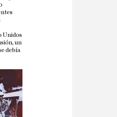
o
entes
s
o Unidos
sión, un
se debía