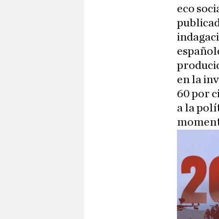
eco soci
publicad
indagaci
españole
producid
en la in
60 por c
a la pol
moment