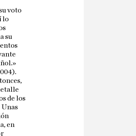
su voto
 lo
os
a su
mentos
evante
añol.»
2004).
ntonces,
detalle
os de los
. Unas
ión
a, en
or