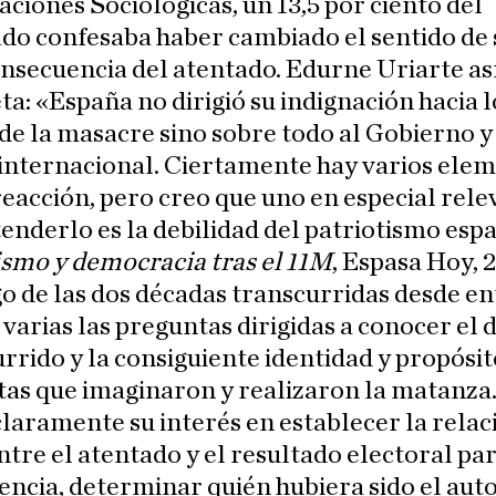
aciones Sociológicas, un 13,5 por ciento del
do confesaba haber cambiado el sentido de 
secuencia del atentado. Edurne Uriarte así
ta: «España no dirigió su indignación hacia l
de la masacre sino sobre todo al Gobierno y 
 internacional. Ciertamente hay varios ele
reacción, pero creo que uno en especial rel
enderlo es la debilidad del patriotismo esp
smo y democracia tras el 11M
, Espasa Hoy, 
go de las dos décadas transcurridas desde e
 varias las preguntas dirigidas a conocer el 
urrido y la consiguiente identidad y propósit
tas que imaginaron y realizaron la matanza
laramente su interés en establecer la relac
ntre el atentado y el resultado electoral par
ncia, determinar quién hubiera sido el aut