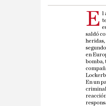
E
l
t
e
saldó co
heridas,
segundo
en Europ
bomba, t
compañía
Lockerb
En un pa
criminal
reacción 
responsa