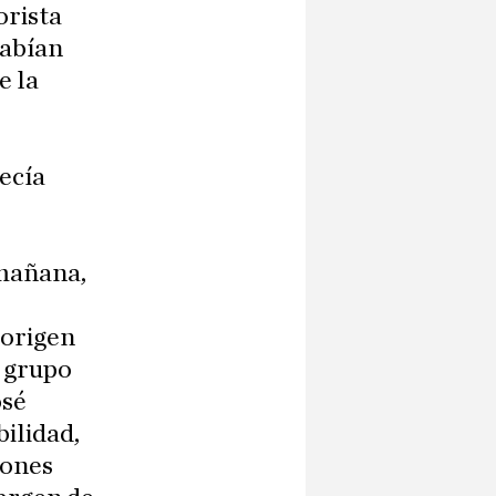
orista
habían
e la
ecía
 mañana,
 origen
n grupo
osé
bilidad,
iones