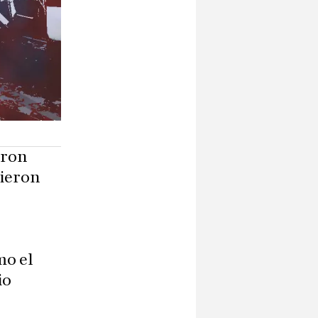
eron
dieron
mo el
io