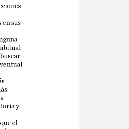
acciones
 en sus
inguna
abitual
 buscar
eventual
ás
más
as
toria y
 que el