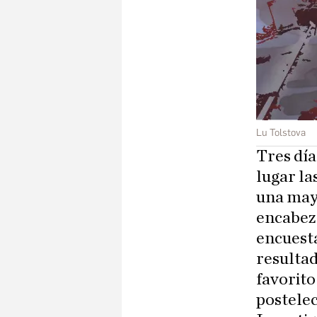
Lu Tolstova
Tres día
lugar la
una may
encabez
encuesta
resultad
favorito
postelec