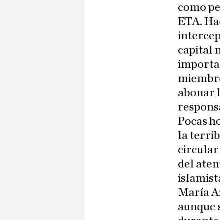
como per
ETA. Hac
intercep
capital
importan
miembros
abonar l
respons
Pocas ho
la terri
circular
del aten
islamist
María Az
aunque s