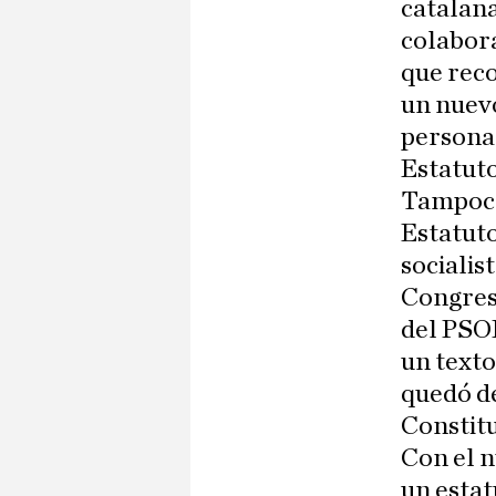
catalana
colabora
que rec
un nuevo
personas
Estatut
Tampoco
Estatuto
socialis
Congreso
del PSOE
un texto
quedó d
Constitu
Con el n
un estat