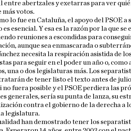
l entre abertzales y exetarras para ver qui
 más votos.
mo lo fue en Cataluña, el apoyo del PSOE a 
 es esencial. Y esa es la razón por la que se 
endo reuniones a escondidas para consegui
ación, aunque sea enmascarada o subterrán
nchez necesita la respiración asistida de lo
stas para seguir en el poder un año o, como 
s, una o dos legislaturas más. Los separatist
tratarán de tener listo el texto antes de juli
si no fuera posible y el PSOE perdiera las p
es generales, sería su punta de lanza, su est
ización contra el gobierno de la derecha a l
la legislatura.
ualidad han demostrado tener los separatista
a. Esperaron 14 años, entre 2003 con el pact