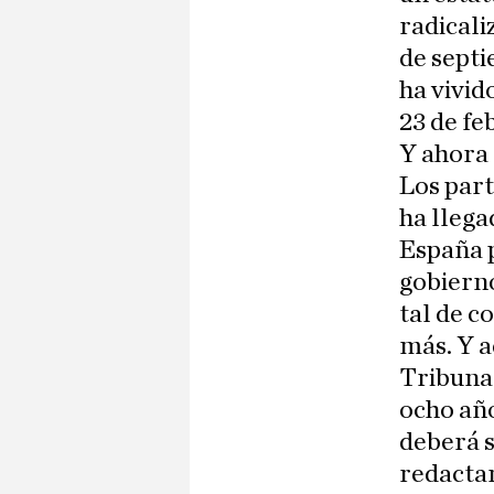
radicali
de septi
ha vivid
23 de fe
Y ahora 
Los part
ha llega
España 
gobierno
tal de c
más. Y a
Tribunal
ocho año
deberá s
redacta