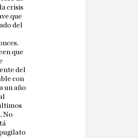
a crisis
ave que
tado del
onces.
reen que
e
ente del
able con
oa un año
al
últimos
. No
tá
pugilato