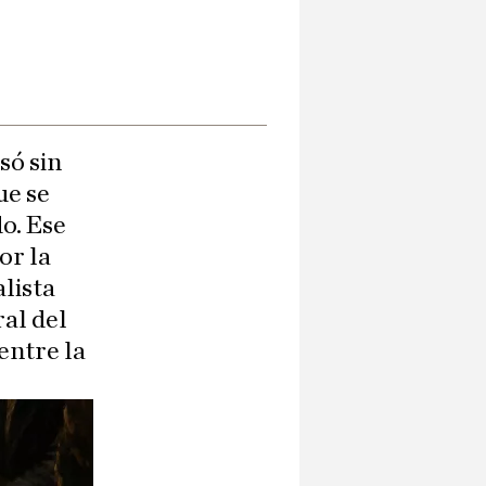
só sin
ue se
do. Ese
or la
alista
ral del
entre la