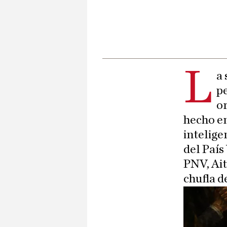
L
a 
pe
or
hecho e
intelige
del País
PNV, Ait
chufla d