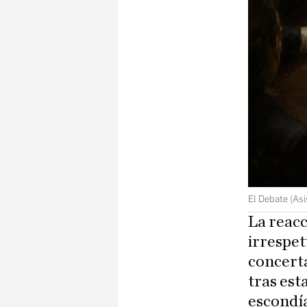
El Debate (Asi
La reacc
irrespet
concerta
tras est
escondía