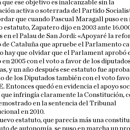
 que ese objetivo es inalcanzable sin la
ción activa o soterrada del Partido Socialis
ordar que cuando Pascual Maragall puso en
 estatuto, Zapatero dijo en 2003 ante 16.00
 en el Palau de San Jordi: «Apoyaré la refo
o de Cataluña que apruebe el Parlamento ca
 hay que olvidar que el Parlament aprobó 
 en 2005 con el voto a favor de los diputado
tas, y un año después ese estatuto fue aproba
 de los Diputados también con el voto fav
. Entonces quedó en evidencia el apoyo soci
 que infringía claramente la Constitución,
emostrado en la sentencia del Tribunal
cional en 2010.
uevo estatuto, que parecía más una constit
uto de autonomía, se puso en marcha un pr