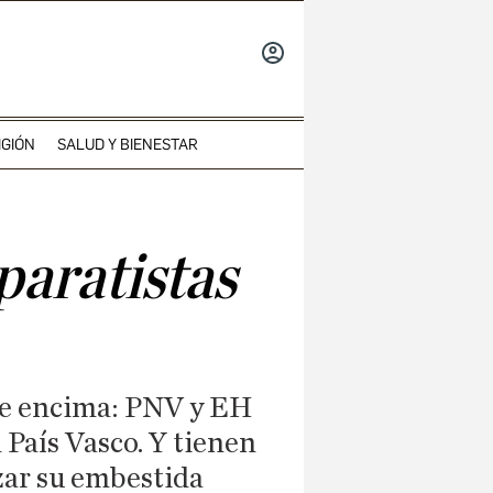
INICIAR
SESIÓN
IGIÓN
SALUD Y BIENESTAR
paratistas
ene encima: PNV y EH
País Vasco. Y tienen
zar su embestida