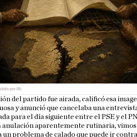
stido por IA)
ión del partido fue airada, calificó esa imag
uosa y anunció que cancelaba una entrevist
da para el día siguiente entre el PSE y el P
a anulación aparentemente rutinaria, vimos
 un problema de calado que puede ir contra