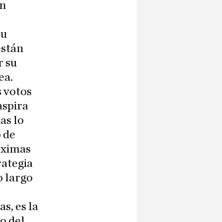
én
su
están
r su
ea.
s votos
aspira
as lo
o de
róximas
rategia
o largo
s, es la
o del