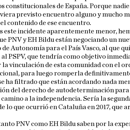
s constitucionales de España. Porque nadie
uviera previsto encuentro alguno y mucho 
 el contenido de ese encuentro.
as este incidente aparentemente menor, he
que PNV y EH Bildu están negociando un nu
 de Autonomía para el País Vasco, al que qu
 al PSPV, que tendría como objetivo inmedi
r la vinculación de esta comunidad con el o
cional, para luego romperla definitivament
se ha filtrado que están acordando nada me
sión del derecho de autodeterminación para
l camino a la independencia. Sería la segund
de lo que ocurrió en Cataluña en 2017, que 
tanto PNV como EH Bildu saben por la expe