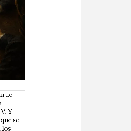
en de
a
NV. Y
 que se
 los