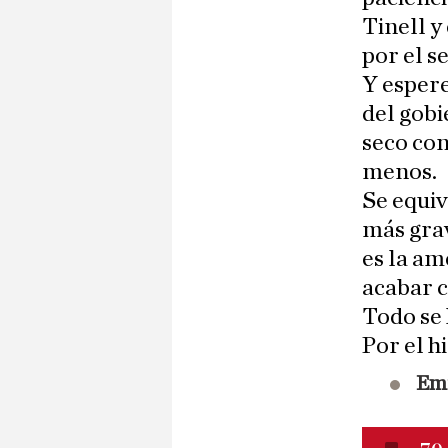
Tinell y
por el s
Y espere
del gobi
seco con
menos.
Se equiv
más grav
es la am
acabar c
Todo se
Por el hi
Emi