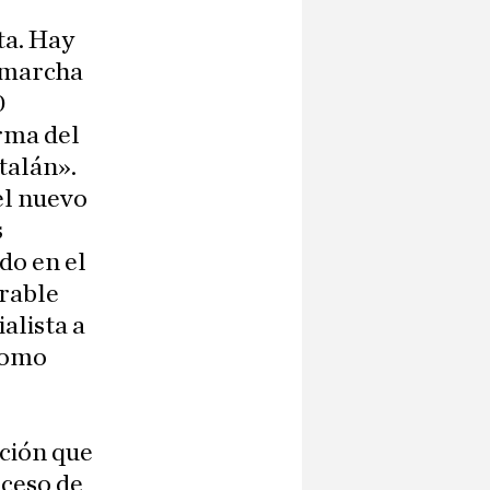
ta. Hay
 marcha
0
rma del
talán».
el nuevo
s
do en el
orable
alista a
 como
ución que
oceso de