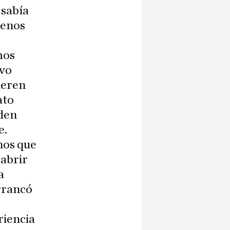
 sabía
menos
mos
evo
ieren
ato
rden
e.
nos que
 abrir
a
arrancó
riencia