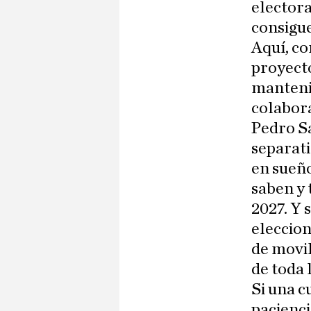
electora
consigue
Aquí, co
proyecto
manteni
colabor
Pedro Sá
separati
en sueño
saben y 
2027. Y 
eleccion
de movil
de toda 
Si una c
pacienci