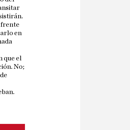
ansitar
istirán.
 frente
rarlo en
 nada
n que el
ión. No;
 de
eban.