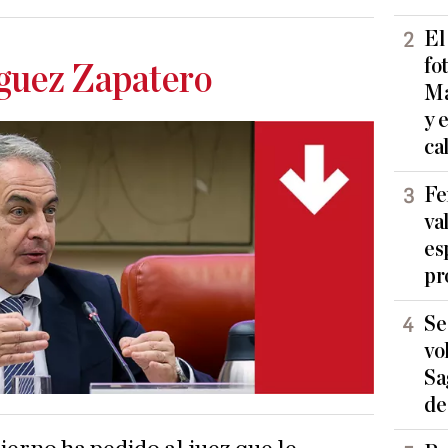
El
fo
guez Zapatero
Ma
y 
ca
Fe
va
es
pr
Se
vo
Sa
de