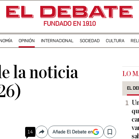
FUNDADO EN 1910
NOMÍA
OPINIÓN
INTERNACIONAL
SOCIEDAD
CULTURA
REL
e la noticia
LO M
26)
EL DE
Un
qu
ca
va
14
Añade El Debate en
Compartir
Save
sa