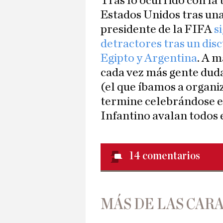
Tras lo ocurrido con la 
Estados Unidos tras un
presidente de la FIFA
s
detractores tras un disc
Egipto y Argentina
. A m
cada vez más gente duda
(el que íbamos a organiz
termine celebrándose e
Infantino avalan todos 
14
comentarios
MÁS DE LAS CARA