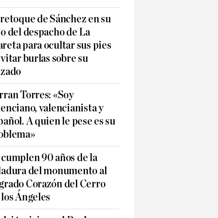
 retoque de Sánchez en su
to del despacho de La
reta para ocultar sus pies
evitar burlas sobre su
lzado
rran Torres: «Soy
lenciano, valencianista y
pañol. A quien le pese es su
oblema»
 cumplen 90 años de la
ladura del monumento al
grado Corazón del Cerro
 los Ángeles