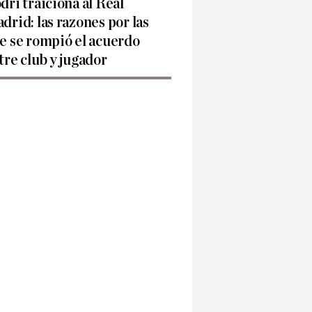
dri traiciona al Real
drid: las razones por las
e se rompió el acuerdo
tre club y jugador