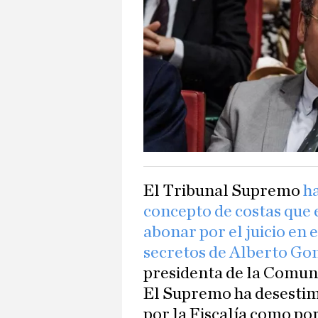
El Tribunal Supremo
h
concepto de costas que 
abonar por el juicio en 
secretos de Alberto G
presidenta de la Comuni
El Supremo ha desestim
por la Fiscalía como po