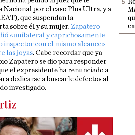
erno ha pedido al juez que le
Ro
a Nacional por el caso Plus Ultra, y a
Ma
AEAT), que suspendan la
qu
en
rta sobre él y su mujer.
Zapatero
dió «unilateral y caprichosamente
o inspector con el mismo alcance»
re las joyas
. Cabe recordar que ya
opio Zapatero se dio para responder
 que el expresidente ha renunciado a
ara dedicarse a buscarle defectos al
ndo investigado.
rtiz