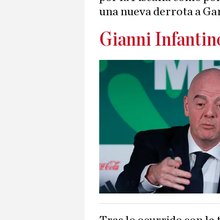
una nueva derrota a Gar
Gianni Infantin