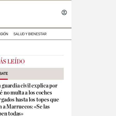
INICIAR
SESIÓN
IGIÓN
SALUD Y BIENESTAR
ÁS LEÍDO
BATE
 guardia civil explica por
é no multa a los coches
rgados hasta los topes que
n a Marruecos: «Se las
ben todas»