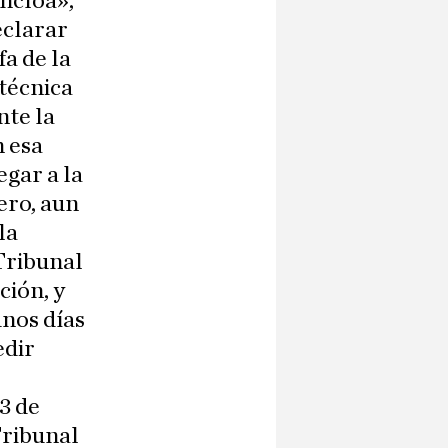
ncloa»,
eclarar
a de la
 técnica
nte la
n esa
egar a la
ero, aun
la
 Tribunal
ción, y
unos días
edir
3 de
Tribunal