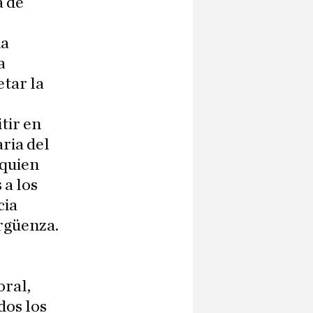
a de
ha
a
etar la
tir en
aria del
 quien
 a los
cia
rgüenza.
oral,
dos los