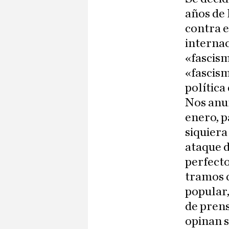
años de 
contra e
internac
«fascism
«fascism
política
Nos anun
enero, p
siquiera
ataque d
perfecto
tramos q
popular,
de prens
opinan s