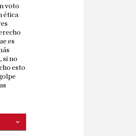
un voto
n ética
res
derecho
ue es
más
 si no
icho esto
golpe
as