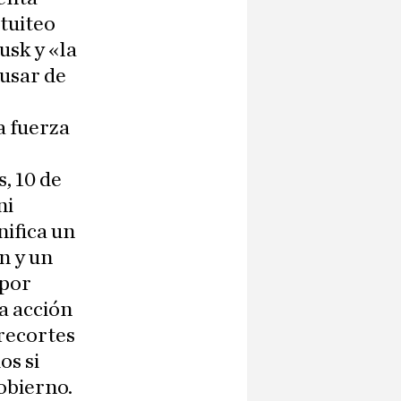
tuiteo
usk y «la
usar de
a fuerza
, 10 de
ni
nifica un
n y un
 por
a acción
«recortes
os si
Gobierno.