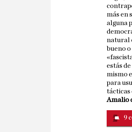
contrapo
más en s
alguna p
democrát
natural 
bueno o 
«fascist
estás de
mismo e
para us
tácticas
Amalio 
9
c