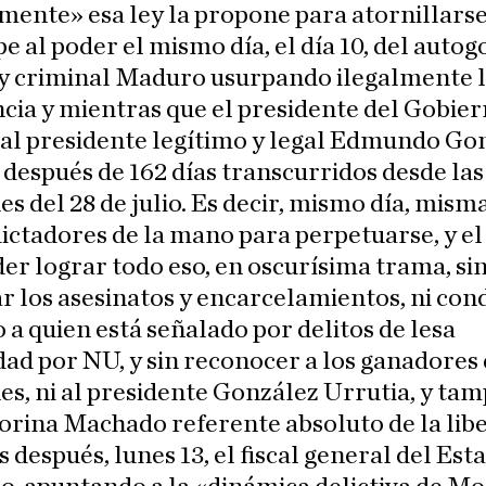
ente» esa ley la propone para atornillarse
e al poder el mismo día, el día 10, del autog
 y criminal Maduro usurpando ilegalmente 
cia y mientras que el presidente del Gobier
 al presidente legítimo y legal Edmundo Go
 después de 162 días transcurridos desde las
es del 28 de julio. Es decir, mismo día, mism
dictadores de la mano para perpetuarse, y el
er lograr todo eso, en oscurísima trama, si
 los asesinatos y encarcelamientos, ni co
a quien está señalado por delitos de lesa
d por NU, y sin reconocer a los ganadores 
es, ni al presidente González Urrutia, y ta
rina Machado referente absoluto de la libe
s después, lunes 13, el fiscal general del Est