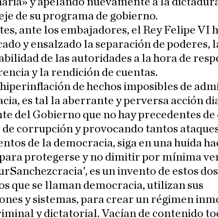
aria» y apelando nuevamente a la dictadur
eje de su programa de gobierno.
es, ante los embajadores, el Rey Felipe VI 
cado y ensalzado la separación de poderes, l
bilidad de las autoridades a la hora de resp
encia y la rendición de cuentas.
a hiperinflación de hechos imposibles de admi
ia, es tal la aberrante y perversa acción di
te del Gobierno que no hay precedentes de
de corrupción y provocando tantos ataques
tos de la democracia, siga en una huida ha
para protegerse y no dimitir por mínima ve
rSanchezcracia', es un invento de estos dos
os que se llaman democracia, utilizan sus
iones y sistemas, para crear un régimen inm
criminal y dictatorial. Vacían de contenido to