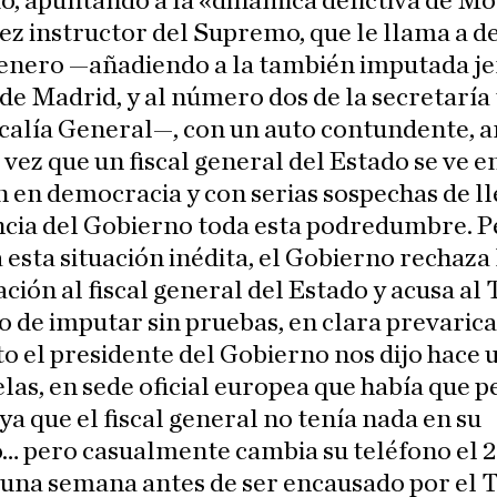
, apuntando a la «dinámica delictiva de Mo
uez instructor del Supremo, que le llama a d
 enero —añadiendo a la también imputada jef
 de Madrid, y al número dos de la secretaría
scalía General—, con un auto contundente, a
vez que un fiscal general del Estado se ve e
n en democracia y con serias sospechas de ll
ncia del Gobierno toda esta podredumbre. P
 esta situación inédita, el Gobierno rechaza 
ación al fiscal general del Estado y acusa al
de imputar sin pruebas, en clara prevarica
to el presidente del Gobierno nos dijo hace 
las, en sede oficial europea que había que p
ya que el fiscal general no tenía nada en su
… pero casualmente cambia su teléfono el 2
 una semana antes de ser encausado por el 