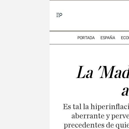
Menú
PORTADA
ESPAÑA
ECO
La 'Mad
a
Es tal la hiperinfla
aberrante y perve
precedentes de quie