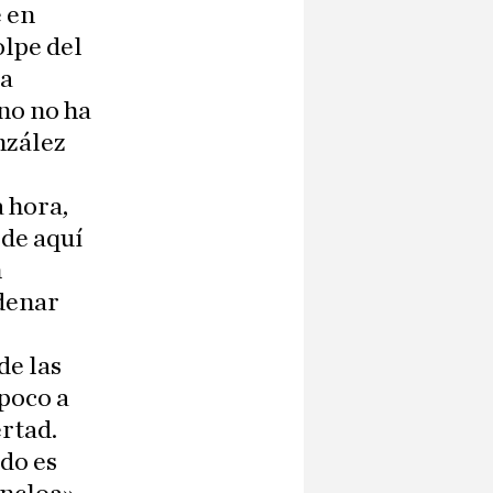
 en
olpe del
la
no no ha
nzález
a hora,
 de aquí
n
ndenar
de las
mpoco a
rtad.
ado es