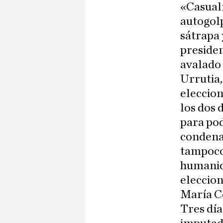
«Casualm
autogolp
sátrapa
presiden
avalado
Urrutia,
eleccion
los dos 
para pod
condenar
tampoco 
humanida
eleccion
María Co
Tres día