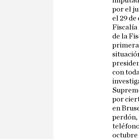
imputado
por el j
el 29 de
Fiscalía
de la Fi
primera 
situació
preside
con toda
investig
Supremo 
por cier
en Bruse
perdón, 
teléfono
octubre