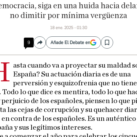
mocracia, siga en una huida hacia dela
no dimitir por mínima vergüenza
18 ene. 2025 - 01:30
9
Añade El Debate en
Compartir
Save
H
asta cuando va a proyectar su maldad s
España? Su actuación diaria es de una
perversión y esquizofrenia que no tiene
Todo lo que dice es mentira, todo lo que ha
 perjuicio de los españoles, piensen lo que p
ta las cejas de corrupción y su quehacer diar
 en contra de los españoles. Es un auténtico
aña y sus legítimos intereses.
e a comenzar el año para celebrar los cinc