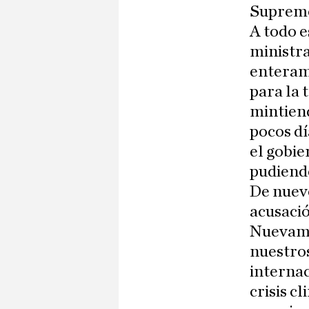
Supremo 
A todo e
ministra
enteramo
para la 
mintiend
pocos dí
el gobie
pudiend
De nuevo
acusació
Nuevamen
nuestro
internac
crisis c