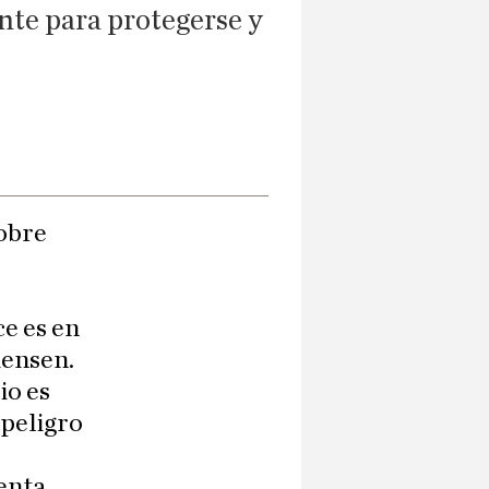
nte para protegerse y
obre
ce es en
iensen.
io es
 peligro
uenta