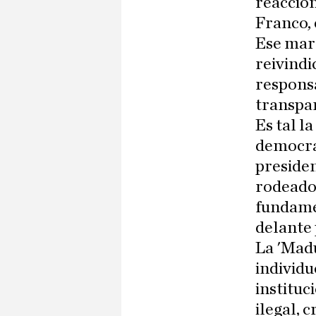
reaccion
Franco, 
Ese mart
reivindi
responsa
transpar
Es tal l
democrac
presiden
rodeado 
fundamen
delante 
La 'Madu
individu
instituc
ilegal, 