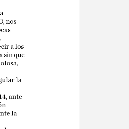
la
O, nos
peas
,
cir a los
a sin que
dolosa,
gular la
14, ante
ón
nte la
l