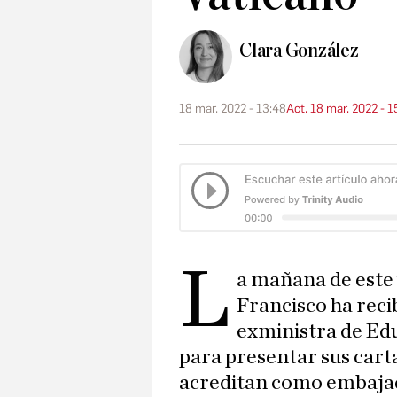
Clara González
18 mar. 2022 - 13:48
Act. 18 mar. 2022 - 1
L
a mañana de este 
Francisco ha reci
exministra de Ed
para presentar sus carta
acreditan como embajad