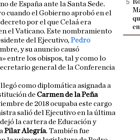
Ro
ino de España ante la Santa Sede.
Ma
ro cuando el Gobierno aprobó en el
qu
 decreto por el que Celaá era
en
en el Vaticano. Este nombramiento
esidente del Ejecutivo,
Pedro
iembre, y su anuncio causó
» entre los obispos, tal y como lo
 secretario general de la Conferencia
, llegó como diplomática asignada a
ustitución de
Carmen de la Peña
iembre de 2018 ocupaba este cargo
istra salió del Ejecutivo en la última
 dejó la cartera de Educación y
 a
Pilar Alegría
. También fue