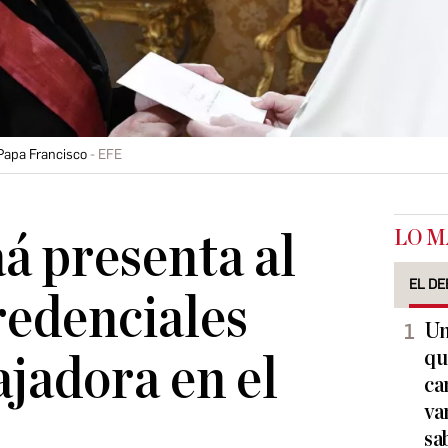
 Papa Francisco
EFE
LO M
aá presenta al
EL DE
redenciales
Un
qu
jadora en el
ca
va
sa