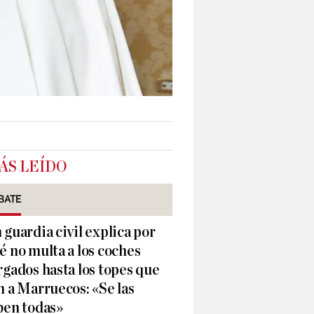
ÁS LEÍDO
BATE
 guardia civil explica por
é no multa a los coches
rgados hasta los topes que
n a Marruecos: «Se las
ben todas»