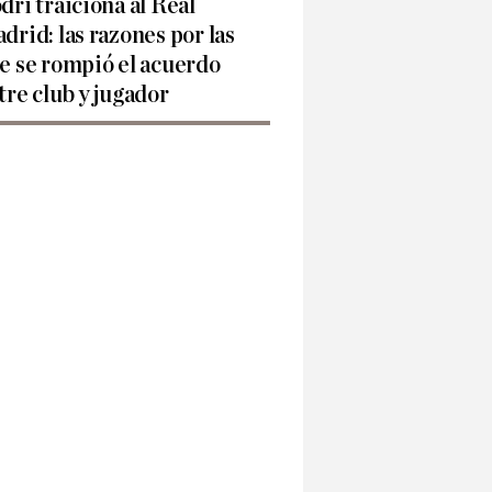
dri traiciona al Real
drid: las razones por las
e se rompió el acuerdo
tre club y jugador