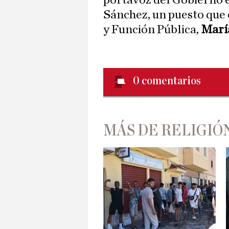
portavoz del Gobierno e
Sánchez, un puesto que c
y Función Pública,
Marí
0
comentarios
MÁS DE RELIGIÓ