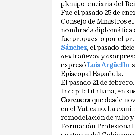
plenipotenciaria del Re
Fue el pasado 25 de ene
Consejo de Ministros el
nombrada diplomática 
fue propuesto por el pr
Sánchez
, el pasado dic
«extrañeza» y «sorpresa
expresó
Luis Argüello
,
Episcopal Española.
El pasado 21 de febrero
la capital italiana, en s
Corcuera
que desde nov
en el Vaticano. La exmin
remodelación de julio y
Formación Profesional