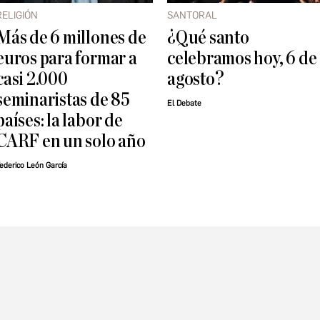
RELIGIÓN
SANTORAL
Más de 6 millones de
¿Qué santo
euros para formar a
celebramos hoy, 6 de
casi 2.000
agosto?
seminaristas de 85
El Debate
países: la labor de
CARF en un solo año
ederico León García