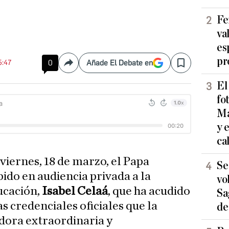
Fe
va
es
pr
5:47
0
Añade El Debate en
Compartir
Save
El
fo
Ma
y 
ca
viernes, 18 de marzo, el Papa
Se
bido en audiencia privada a la
vo
ucación,
Isabel Celaá
, que ha acudido
Sa
s credenciales oficiales que la
de
ora extraordinaria y