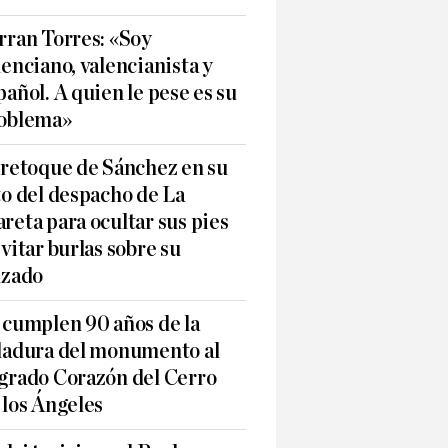
rran Torres: «Soy
lenciano, valencianista y
pañol. A quien le pese es su
oblema»
 retoque de Sánchez en su
to del despacho de La
reta para ocultar sus pies
evitar burlas sobre su
lzado
 cumplen 90 años de la
ladura del monumento al
grado Corazón del Cerro
 los Ángeles