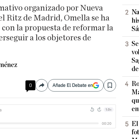
mativo organizado por Nueva
Na
 Ritz de Madrid, Omella se ha
hi
 con la propuesta de reformar la
Sá
erseguir a los objetores de
Se
vo
Sa
iménez
de
Ro
0
Añade El Debate en
Compartir
Save
Ma
qu
en
El
fo