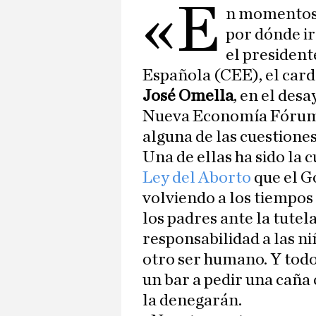
«E
n momentos 
por dónde ir
el president
Española (CEE), el car
José Omella
, en el des
Nueva Economía Fórum 
alguna de las cuestione
Una de ellas ha sido la c
Ley del Aborto
que el G
volviendo a los tiempos
los padres ante la tutel
responsabilidad a las niñ
otro ser humano. Y todo 
un bar a pedir una caña 
la denegarán.