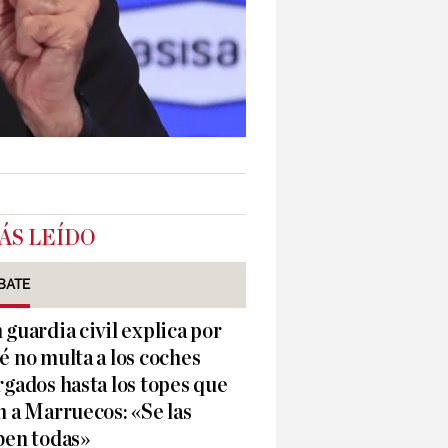
ÁS LEÍDO
BATE
 guardia civil explica por
é no multa a los coches
rgados hasta los topes que
n a Marruecos: «Se las
ben todas»