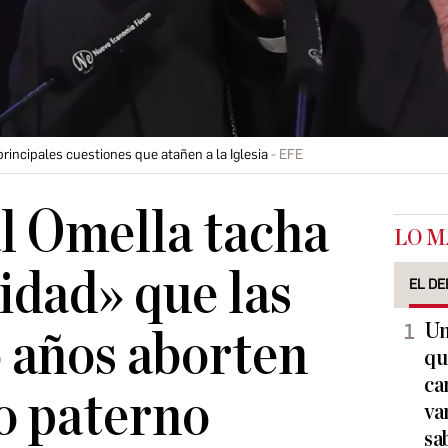
rincipales cuestiones que atañen a la Iglesia
EFE
l Omella tacha
LO M
idad» que las
EL DE
Un
6 años aborten
qu
ca
o paterno
va
sa