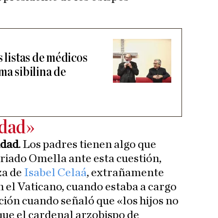
s listas de médicos
ma sibilina de
idad»
idad
. Los padres tienen algo que
riado Omella ante esta cuestión,
za de
Isabel Celaá
, extrañamente
el Vaticano, cuando estaba a cargo
ción cuando señaló que «los hijos no
 que el cardenal arzobispo de